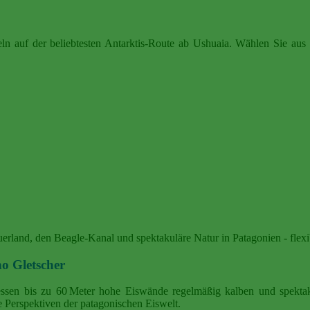
ln auf der beliebtesten Antarktis-Route ab Ushuaia. Wählen Sie aus 
erland, den Beagle‑Kanal und spektakuläre Natur in Patagonien - flexi
eno Gletscher
dessen bis zu 60 Meter hohe Eiswände regelmäßig kalben und spektak
 Perspektiven der patagonischen Eiswelt.