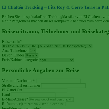
El Chaltén Trekking – Fitz Roy & Cerro Torre in Pa
Erleben Sie die spektakulären Trekkingklassiker von El Chaltén - z
Natur Patagoniens machen dieses kompakte Abenteuer zum perfekten E
Reisezeitraum, Teilnehmer und Reisekateg
Reisetermin
*
Anz. Teilnehmer
Davon Kinder
Preis/Kabinenkategorie
Persönliche Angaben zur Reise
Vor- und Nachname
*
Straße und Hausnummer
PLZ und Ort
Land
E-Mail-Adresse
*
Rufnummer
Fernflüge mit vermitteln?