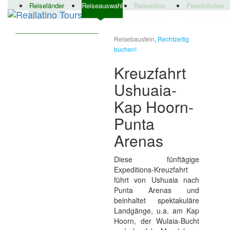
Reiseländer
Reiseauswahl
Reiseinfos
Persönliches
Reisebaustein
,
Rechtzeitig
buchen!
Kreuzfahrt
Ushuaia-
Kap Hoorn-
Punta
Arenas
Diese fünftägige
Expeditions-Kreuzfahrt
führt von Ushuaia nach
Punta Arenas und
beinhaltet spektakuläre
Landgänge, u.a. am Kap
Hoorn, der Wulaia-Bucht