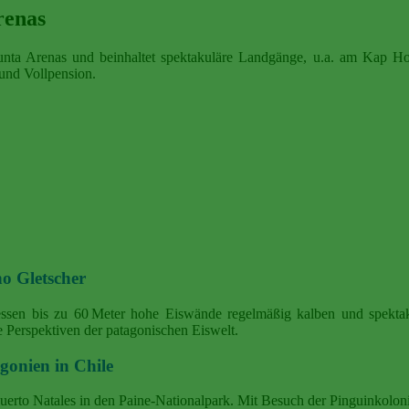
renas
Punta Arenas und beinhaltet spektakuläre Landgänge, u.a. am Kap H
und Vollpension.
eno Gletscher
dessen bis zu 60 Meter hohe Eiswände regelmäßig kalben und spektak
 Perspektiven der patagonischen Eiswelt.
agonien in Chile
uerto Natales in den Paine‑Nationalpark. Mit Besuch der Pinguinkolo