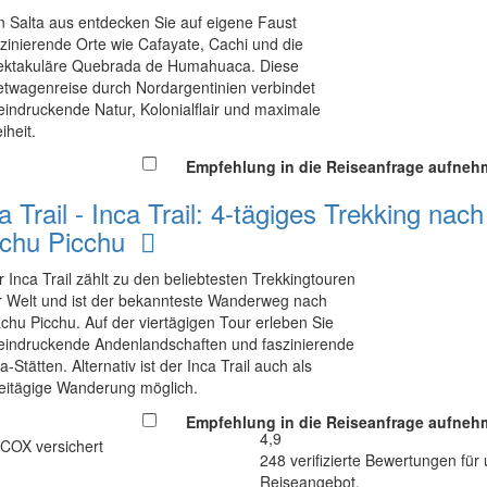
n Salta aus entdecken Sie auf eigene Faust
szinierende Orte wie Cafayate, Cachi und die
ektakuläre Quebrada de Humahuaca. Diese
etwagenreise durch Nordargentinien verbindet
eindruckende Natur, Kolonialflair und maximale
iheit.
Empfehlung in die Reiseanfrage aufne
a Trail - Inca Trail: 4-tägiges Trekking nach
chu Picchu
r
Inca Trail
zählt zu den beliebtesten Trekkingtouren
r Welt und ist der bekannteste Wanderweg nach
chu Picchu
. Auf der viertägigen Tour erleben Sie
eindruckende Andenlandschaften und faszinierende
a-Stätten. Alternativ ist der Inca Trail auch als
eitägige Wanderung möglich.
Empfehlung in die Reiseanfrage aufne
4,9
248 verifizierte Bewertungen für
Reiseangebot.