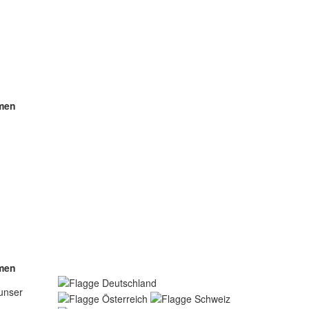
hmen
hmen
 unser