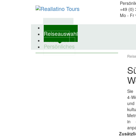
Persönl
+49 (0)
Mo - Fr 
Reiseländer
Reiseauswahl
Reiseinfos
Persönliches
Reis
S
W
Si
4‑Wo
und
kul
Metr
in 
anp
Zusätzl