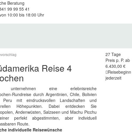
iche Beratung
 341 99 99 55 41
von 10:00 bis 18:00 Uhr
27 Tage
evorschlag
Preis p. P. ab
üdamerika Reise 4
6.430,00 €
Reisebeginn
ochen
jederzeit
e unternehmen eine erlebnisreiche
chen‑Rundreise durch Argentinien, Chile, Bolivien
 Peru mit eindrucksvollen Landschaften und
turellen Höhepunkten. Dabei entdecken Sie
opolen, Andenwüsten, Salzseen und Machu Picchu
einer perfekt abgestimmten, aber individuell
assbaren Route.
iche individuelle Reisewünsche