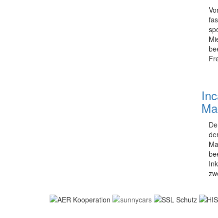
Vo
fa
sp
Mi
be
Fre
Inc
Ma
De
de
Ma
be
Ink
zw