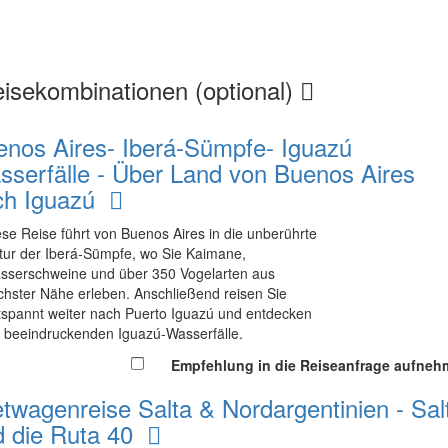
isekombinationen (optional)
enos Aires- Iberá-Sümpfe- Iguazú
sserfälle - Über Land von Buenos Aires
ch Iguazú
ese Reise führt von Buenos Aires in die unberührte
tur der Iberá‑Sümpfe, wo Sie Kaimane,
sserschweine und über 350 Vogelarten aus
chster Nähe erleben. Anschließend reisen Sie
tspannt weiter nach Puerto Iguazú und entdecken
e beeindruckenden Iguazú‑Wasserfälle.
Empfehlung in die Reiseanfrage aufne
twagenreise Salta & Nordargentinien - Sal
d die Ruta 40