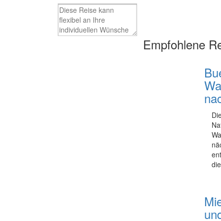
Empfohlene Re
Bu
Wa
na
Di
Na
Wa
nä
en
di
Mie
un