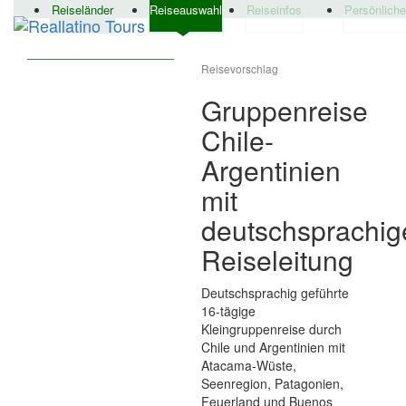
Reiseländer
Reiseauswahl
Reiseinfos
Persönlich
Reisevorschlag
Gruppenreise
Chile-
Argentinien
mit
deutschsprachig
Reiseleitung
Deutschsprachig geführte
16‑tägige
Kleingruppenreise durch
Chile und Argentinien mit
Atacama‑Wüste,
Seenregion, Patagonien,
Feuerland und Buenos