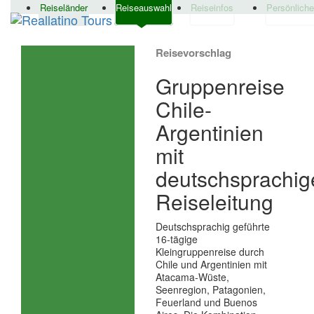
Reiseländer
Reiseauswahl
Reiseinfos
Persönlich
Reisevorschlag
Gruppenreise
Chile-
Argentinien
mit
deutschsprachig
Reiseleitung
Deutschsprachig geführte
16‑tägige
Kleingruppenreise durch
Chile und Argentinien mit
Atacama‑Wüste,
Seenregion, Patagonien,
Feuerland und Buenos