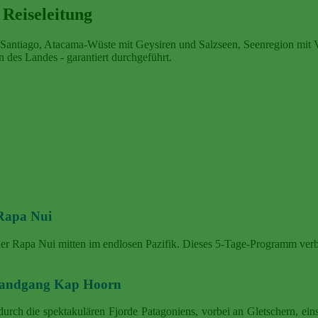
 Reiseleitung
: Santiago, Atacama‑Wüste mit Geysiren und Salzseen, Seenregion mit
des Landes - garantiert durchgeführt.
s Rapa Nui
 der Rapa Nui mitten im endlosen Pazifik. Dieses 5‑Tage‑Programm verb
+ Landgang Kap Hoorn
 durch die spektakulären Fjorde Patagoniens, vorbei an Gletschern,