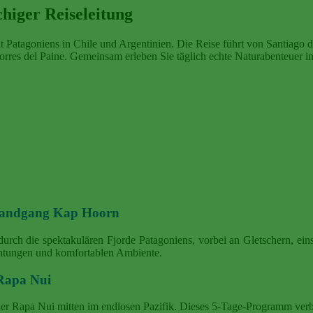
higer Reiseleitung
 Patagoniens in Chile und Argentinien. Die Reise führt von Santiago de 
rres del Paine. Gemeinsam erleben Sie täglich echte Naturabenteuer in
+ Landgang Kap Hoorn
 durch die spektakulären Fjorde Patagoniens, vorbei an Gletschern,
achtungen und komfortablen Ambiente.
s Rapa Nui
 der Rapa Nui mitten im endlosen Pazifik. Dieses 5‑Tage‑Programm verb