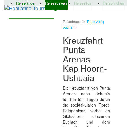
Reiseländer
Reiseauswahl
Reiseinfos
Persönliches
Reisebaustein
,
Rechtzeitig
buchen!
Kreuzfahrt
Punta
Arenas-
Kap Hoorn-
Ushuaia
Die Kreuzfahrt von Punta
Arenas nach Ushuaia
führt in fünf Tagen durch
die spektakulären Fjorde
Patagoniens, vorbei an
Gletschern, einsamen
Buchten und dem