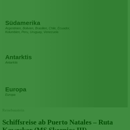
Südamerika
Argentinien, Bolivien, Brasilien, Chile, Ecuador,
Kolumbien, Peru, Uruguay, Venezuela
Antarktis
Antarktis
Europa
Europa
Reisebaustein
Schiffsreise ab Puerto Natales – Ruta
Kaweskar (MS Skorpios III)