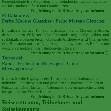
Pinguinkolonie Isla Magdalena und beeindruckenden Landschaften
aus türkisfarbenen Seen und Granitspitzen.
Empfehlung in die Reiseanfrage aufnehmen
El Calafate &
Perito Moreno Gletscher - Perito Moreno Gletscher
El Calafate ist das Tor zum mächtigen Perito‑Moreno‑Gletscher,
dessen bis zu 60 Meter hohe Eiswände regelmäßig kalben und
spektakuläre Szenen bieten. Optionale Ausflüge wie El Chaltén oder
eine Bootsfahrt auf dem Lago Argentino erweitern das Erlebnis um
weitere Perspektiven der patagonischen Eiswelt.
Empfehlung in die Reiseanfrage aufnehmen
Torres del
Paine - Freiheit im Mietwagen - Chile
Mietwagenreise
Erleben Sie die Highlights des Torres-del-Paine-Nationalparks
individuell im Mietwagen und genießen Sie maximale Freiheit in
Patagonien. Drei Nächte im Nationalpark bieten ausreichend Zeit
für spektakuläre Naturerlebnisse.
Empfehlung in die Reiseanfrage aufnehmen
Reisezeitraum, Teilnehmer und
Reisekategorie