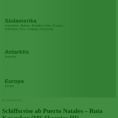
Südamerika
Argentinien, Bolivien, Brasilien, Chile, Ecuador,
Kolumbien, Peru, Uruguay, Venezuela
Antarktis
Antarktis
Europa
Europa
Reisebaustein
Schiffsreise ab Puerto Natales – Ruta
Kaweskar (MS Skorpios III)