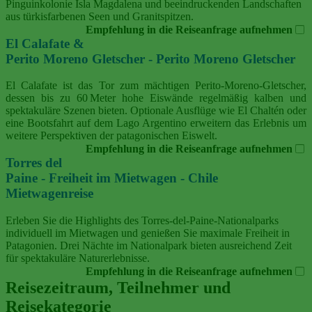
Pinguinkolonie Isla Magdalena und beeindruckenden Landschaften
aus türkisfarbenen Seen und Granitspitzen.
Empfehlung in die Reiseanfrage aufnehmen
El Calafate &
Perito Moreno Gletscher - Perito Moreno Gletscher
El Calafate ist das Tor zum mächtigen Perito‑Moreno‑Gletscher,
dessen bis zu 60 Meter hohe Eiswände regelmäßig kalben und
spektakuläre Szenen bieten. Optionale Ausflüge wie El Chaltén oder
eine Bootsfahrt auf dem Lago Argentino erweitern das Erlebnis um
weitere Perspektiven der patagonischen Eiswelt.
Empfehlung in die Reiseanfrage aufnehmen
Torres del
Paine - Freiheit im Mietwagen - Chile
Mietwagenreise
Erleben Sie die Highlights des Torres-del-Paine-Nationalparks
individuell im Mietwagen und genießen Sie maximale Freiheit in
Patagonien. Drei Nächte im Nationalpark bieten ausreichend Zeit
für spektakuläre Naturerlebnisse.
Empfehlung in die Reiseanfrage aufnehmen
Reisezeitraum, Teilnehmer und
Reisekategorie