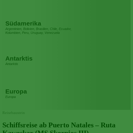
Südamerika
Argentinien, Bolivien, Brasilien, Chile, Ecuador,
Kolumbien, Peru, Uruguay, Venezuela
Antarktis
Antarktis
Europa
Europa
Reisebaustein
Schiffsreise ab Puerto Natales – Ruta
Kaweskar (MS Skorpios III)