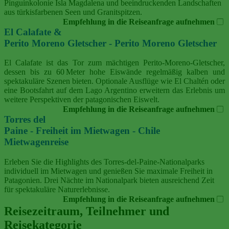
Pinguinkolonie Isla Magdalena und beeindruckenden Landschaften
aus türkisfarbenen Seen und Granitspitzen.
Empfehlung in die Reiseanfrage aufnehmen
El Calafate &
Perito Moreno Gletscher - Perito Moreno Gletscher
El Calafate ist das Tor zum mächtigen Perito‑Moreno‑Gletscher,
dessen bis zu 60 Meter hohe Eiswände regelmäßig kalben und
spektakuläre Szenen bieten. Optionale Ausflüge wie El Chaltén oder
eine Bootsfahrt auf dem Lago Argentino erweitern das Erlebnis um
weitere Perspektiven der patagonischen Eiswelt.
Empfehlung in die Reiseanfrage aufnehmen
Torres del
Paine - Freiheit im Mietwagen - Chile
Mietwagenreise
Erleben Sie die Highlights des Torres-del-Paine-Nationalparks
individuell im Mietwagen und genießen Sie maximale Freiheit in
Patagonien. Drei Nächte im Nationalpark bieten ausreichend Zeit
für spektakuläre Naturerlebnisse.
Empfehlung in die Reiseanfrage aufnehmen
Reisezeitraum, Teilnehmer und
Reisekategorie