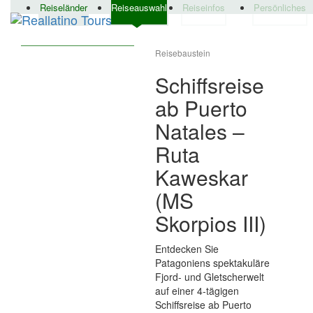
Reiseländer
Reiseauswahl
Reiseinfos
Persönliches
Reisebaustein
Schiffsreise
ab Puerto
Natales –
Ruta
Kaweskar
(MS
Skorpios III)
Entdecken Sie
Patagoniens spektakuläre
Fjord- und Gletscherwelt
auf einer 4‑tägigen
Schiffsreise ab Puerto