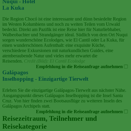
Nuqui - Hotel
La Kuka
Die Region Chocó ist eine interessante und dünn besiedelte Region
im Westen Kolumbiens und noch zu weiten Teilen vom Urwald
bedeckt. Direkt am Pazifik ist eine Reise hier für Naturliebhaber,
Walbeobachter und Strandgänger ideal. Südlich von dem Ort Nuqui
sorgen wunderschöne Ecolodges, wie El Cantil oder La Kuka, für
einen wunderschönen Aufenthalt: eine exquisite Küche,
verschiedene Exkursionen mit naturkundlichen Guides, eine
atemberaubende Natur und vieles mehr erwartet die
Reisenden.
Credit (Bild): El Cantil Ecolodge
Empfehlung in die Reiseanfrage aufnehmen
Galápagos
Inselhopping - Einzigartige Tierwelt
Erleben Sie die einzigartige Galápagos-Tierwelt aus nächster Nähe.
Ausgangspunkt dieses Galápagos Inselhopping ist die Insel Santa
Cruz. Von hier finden zwei Bootsausflüge zu weiteren Inseln des
Galápagos Archipels statt.
Empfehlung in die Reiseanfrage aufnehmen
Reisezeitraum, Teilnehmer und
Reisekategorie