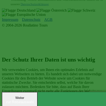
unserer
Datenschutzerklärung
.
Impressum
Datenschutz
AGB
© 2004-2026 Reallatino Tours
Der Schutz Ihrer Daten ist uns wichtig
Wir verwenden Cookies, um Ihnen ein optimales Erlebnis auf
unseren Webseiten zu bieten. Es handelt sich dabei um notwendige
Cookies für den Betrieb der Website sowie um Cookies für
statistische Zwecke. Sie entscheiden selbst, welche Sie davon
zulassen möchten. Bedenken Sie bitte, dass auf Basis Ihrer
Einstellungen eventuell nicht mehr alle Funktionen der Website zur
Verfügung stehen.
Weiter
zur Reiseauswahl
Ich stimme zu
Datenschutzeinstellungen anpassen