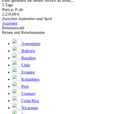
Fahrt genießen Sie besten Service an Bord,...
5 Tage
Preis p. P. ab
2.210,00 €
Zwischen September und April
Anzeigen
Reiseauswahl
Reisen und Reisebausteine
Argentinien
Bolivien
Brasilien
Chile
Ecuador
Kolumbien
Peru
Uruguay
Costa Rica
Nicaragua