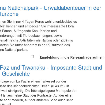
u Nationalpark - Urwaldabenteuer in der
lturzone
rnen Sie in nur 4 Tagen Perus wohl unentdecktestes
biet kennen und entdecken Sie interessante Flora
d Fauna. Aufregende Kanufahrten und
nderungen mit Tierbeobachtungen, sowie
enalinreiche Aktivitäten wie Rafting oder Ziplining
warten Sie unter anderem in der Kulturzone des
nu Nationalparkes.
Empfehlung in die Reiseanfrage aufne
 Paz und Tiwanaku - Imposante Stadt und
el Geschichte
e Lage von La Paz in einem Talkessel vor der
lisse des schneebedeckten Ilimani (6.439m) ist
ltweit einzigartig. Die höchstgelegene Metropole der
lt ist auch eine Stadt der Kontraste. Auf der einen
ite sehr modern, auf der anderen Seite auch sehr
ditionell.