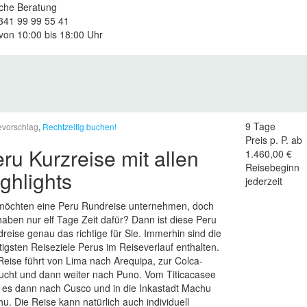
iche Beratung
 341 99 99 55 41
von 10:00 bis 18:00 Uhr
9 Tage
evorschlag
,
Rechtzeitig buchen!
Preis p. P. ab
ru Kurzreise mit allen
1.460,00 €
Reisebeginn
ghlights
jederzeit
möchten eine Peru Rundreise unternehmen, doch
haben nur elf Tage Zeit dafür? Dann ist diese Peru
reise genau das richtige für Sie. Immerhin sind die
tigsten Reiseziele Perus im Reiseverlauf enthalten.
Reise führt von Lima nach Arequipa, zur Colca-
ucht und dann weiter nach Puno. Vom Titicacasee
 es dann nach Cusco und in die Inkastadt Machu
hu. Die Reise kann natürlich auch individuell