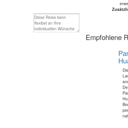
erwe
Zusätzl
Empfohlene Re
Par
Hu
Di
La
an
De
Pa
Hu
Bo
pe
na