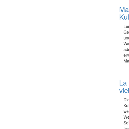
Man
Ku
Le
Ge
un
Wa
adr
er
Ma
La
vi
Di
Ku
we
We
Se
tra