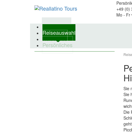
Persönl
+49 (0)
Mo - Fr 
Reiseländer
Reiseauswahl
Reiseinfos
Persönliches
Reis
Pe
Hi
Sie 
Sie 
Rund
wich
Die 
Schl
geht
Picc