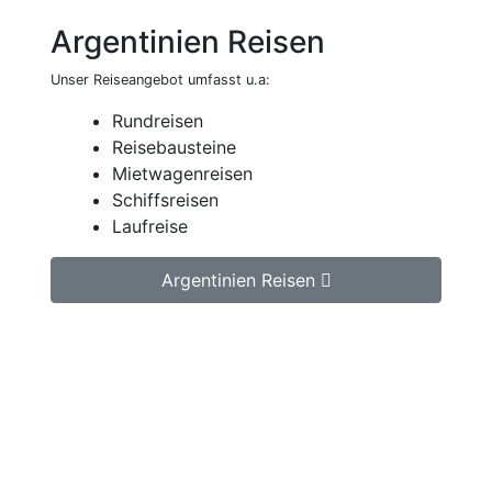
Argentinien Reisen
Unser Reiseangebot umfasst u.a:
Rundreisen
Reisebausteine
Mietwagenreisen
Schiffsreisen
Laufreise
Argentinien Reisen
Jetzt unverbindlich Argentinien Reise
anfragen.
Wir erstellen Ihnen ein individuell auf Ihre
persönlichen Wünsche zugeschnittenes
unverbindliches Reiseangebot, welches wir