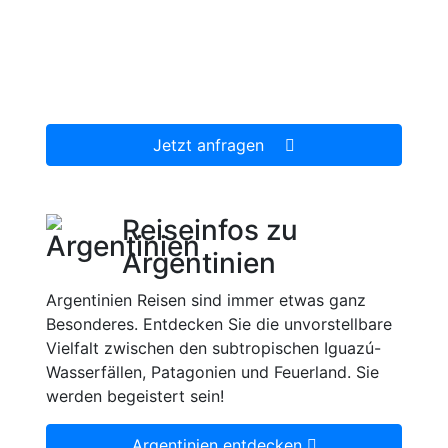
Wir erstellen Ihnen ein individuell auf Ihre
persönlichen Wünsche zugeschnittenes
unverbindliches Reiseangebot, welches wir
dann gerne für Sie organisieren.
Jetzt anfragen
Reiseinfos zu
Argentinien
Argentinien Reisen sind immer etwas ganz
Besonderes. Entdecken Sie die unvorstellbare
Vielfalt zwischen den subtropischen Iguazú-
Wasserfällen, Patagonien und Feuerland. Sie
werden begeistert sein!
Argentinien entdecken