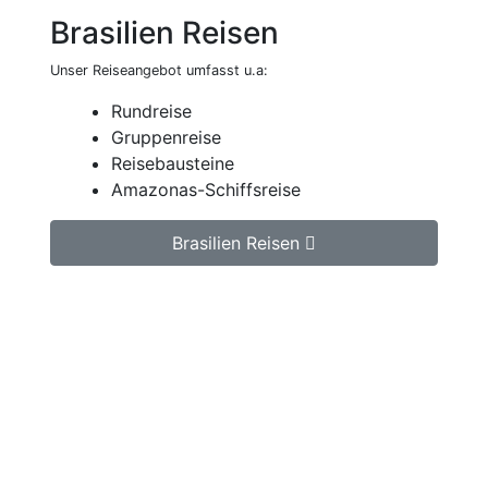
Brasilien Reisen
Unser Reiseangebot umfasst u.a:
Rundreise
Gruppenreise
Reisebausteine
Amazonas-Schiffsreise
Brasilien Reisen
Jetzt unverbindlich Brasilien Reise mit
Chapada Diamantina anfragen.
Wir erstellen Ihnen ein individuell auf Ihre
persönlichen Wünsche zugeschnittenes
unverbindliches Reiseangebot, welches wir
dann gerne für Sie organisieren.