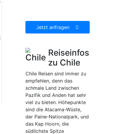
r
dann gerne für Sie
organisieren.
Jetzt anfragen
d
Reiseinfos
zu Chile
Chile Reisen sind immer zu
empfehlen, denn das
schmale Land zwischen
Pazifik und Anden hat sehr
viel zu bieten. Höhepunkte
sind die Atacama-Wüste,
der Paine-Nationalpark, und
das Kap Hoorn, die
südlichste Spitze