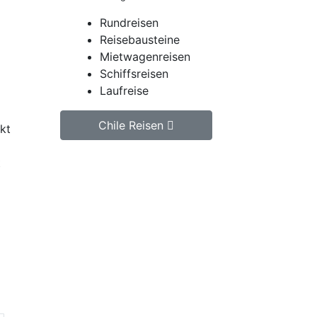
Rundreisen
Reisebausteine
Mietwagenreisen
Schiffsreisen
Laufreise
Chile Reisen
kt
t
Jetzt unverbindlich Chile
Reise anfragen.
d
Wir erstellen Ihnen ein
individuell auf Ihre
persönlichen Wünsche
zugeschnittenes
unverbindliches
Reiseangebot, welches wir