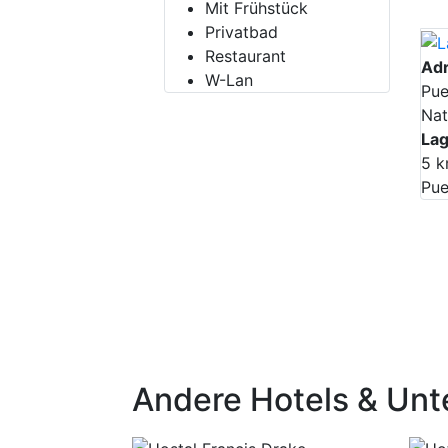
Mit Frühstück
Privatbad
Restaurant
Ad
W-Lan
Pue
Nat
La
5 k
Pue
Andere Hotels & Unte