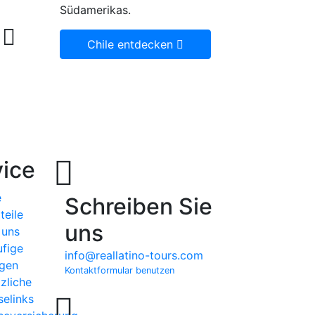
Südamerikas.
Chile entdecken
ice
e
Schreiben Sie
teile
uns
 uns
fige
info@reallatino-tours.com
gen
Kontaktformular benutzen
zliche
selinks