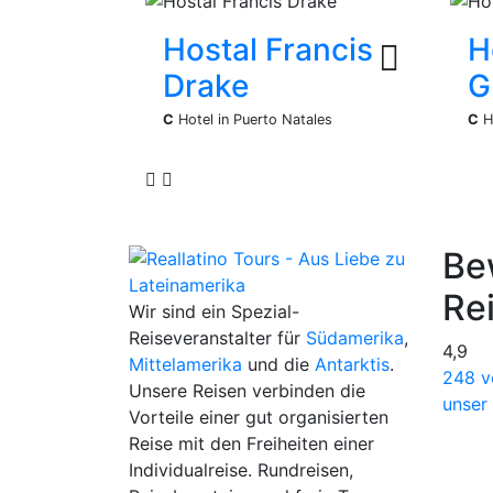
Hostal Francis
H
Drake
G
C
Hotel in Puerto Natales
C
H
Be
Re
Wir sind ein Spezial-
Reiseveranstalter für
Südamerika
,
4,9
Mittelamerika
und die
Antarktis
.
248 v
Unsere Reisen verbinden die
unser
Vorteile einer gut organisierten
Reise mit den Freiheiten einer
Individualreise. Rundreisen,