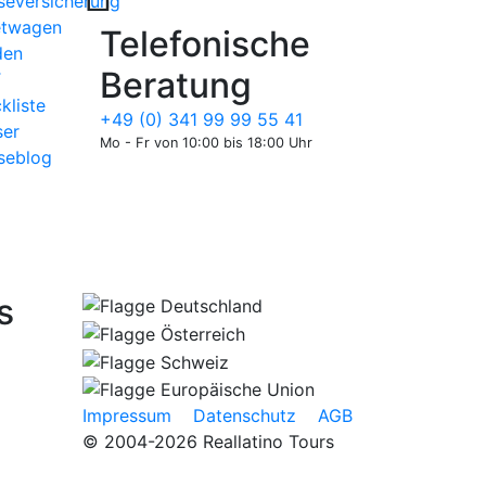
seversicherung
etwagen
Telefonische
den
Beratung
T
kliste
+49 (0) 341 99 99 55 41
er
Mo - Fr von 10:00 bis 18:00 Uhr
seblog
s
Impressum
Datenschutz
AGB
© 2004-2026 Reallatino Tours