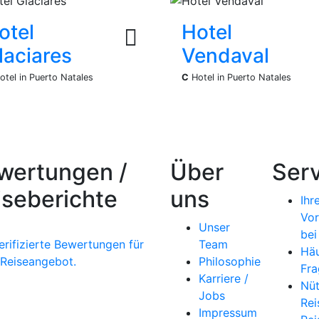
otel
Hotel
laciares
Vendaval
otel in Puerto Natales
C
Hotel in Puerto Natales
wertungen /
Über
Serv
iseberichte
uns
Ihr
Vor
Unser
bei
erifizierte Bewertungen für
Team
Häu
 Reiseangebot.
Philosophie
Fra
Karriere /
Nüt
Jobs
Rei
Impressum