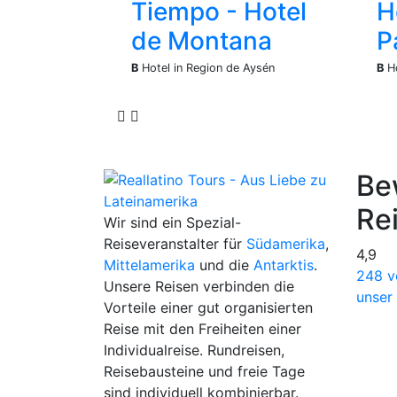
Tiempo - Hotel
H
de Montana
P
B
Hotel in Region de Aysén
B
Ho
Be
Re
Wir sind ein Spezial-
Reiseveranstalter für
Südamerika
,
4,9
Mittelamerika
und die
Antarktis
.
248 v
Unsere Reisen verbinden die
unser
Vorteile einer gut organisierten
Reise mit den Freiheiten einer
Individualreise. Rundreisen,
Reisebausteine und freie Tage
sind individuell kombinierbar.