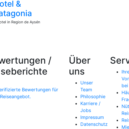
otel &
atagonia
tel in Region de Aysén
wertungen /
Über
Serv
iseberichte
uns
Ihr
Vor
Unser
bei
erifizierte Bewertungen für
Team
Häu
 Reiseangebot.
Philosophie
Fra
Karriere /
Nüt
Jobs
Rei
Impressum
Rei
Datenschutz
Mi