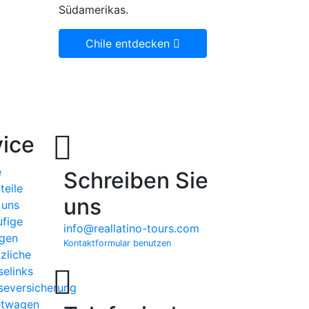
Südamerikas.
Chile entdecken
ice
e
Schreiben Sie
teile
uns
 uns
fige
info@reallatino-tours.com
gen
Kontaktformular benutzen
zliche
selinks
seversicherung
etwagen