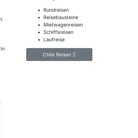
Rundreisen
Reisebausteine
n
Mietwagenreisen
Schiffsreisen
Laufreise
In
Chile Reisen
Jetzt unverbindlich Chile
Reise anfragen.
Wir erstellen Ihnen ein
r
individuell auf Ihre
persönlichen Wünsche
zugeschnittenes
unverbindliches
Reiseangebot, welches wir