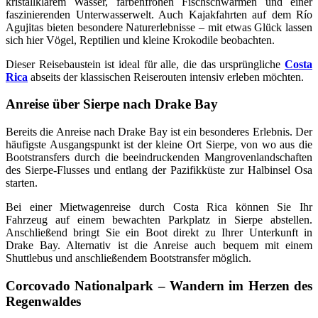
kristallklarem Wasser, farbenfrohen Fischschwärmen und einer
faszinierenden Unterwasserwelt. Auch Kajakfahrten auf dem Río
Agujitas bieten besondere Naturerlebnisse – mit etwas Glück lassen
sich hier Vögel, Reptilien und kleine Krokodile beobachten.
Dieser Reisebaustein ist ideal für alle, die das ursprüngliche
Costa
Rica
abseits der klassischen Reiserouten intensiv erleben möchten.
Anreise über Sierpe nach Drake Bay
Bereits die Anreise nach Drake Bay ist ein besonderes Erlebnis. Der
häufigste Ausgangspunkt ist der kleine Ort Sierpe, von wo aus die
Bootstransfers durch die beeindruckenden Mangrovenlandschaften
des Sierpe-Flusses und entlang der Pazifikküste zur Halbinsel Osa
starten.
Bei einer Mietwagenreise durch Costa Rica können Sie Ihr
Fahrzeug auf einem bewachten Parkplatz in Sierpe abstellen.
Anschließend bringt Sie ein Boot direkt zu Ihrer Unterkunft in
Drake Bay. Alternativ ist die Anreise auch bequem mit einem
Shuttlebus und anschließendem Bootstransfer möglich.
Corcovado Nationalpark – Wandern im Herzen des
Regenwaldes