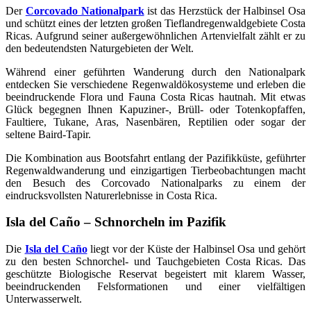
Der
Corcovado Nationalpark
ist das Herzstück der Halbinsel Osa
und schützt eines der letzten großen Tieflandregenwaldgebiete Costa
Ricas. Aufgrund seiner außergewöhnlichen Artenvielfalt zählt er zu
den bedeutendsten Naturgebieten der Welt.
Während einer geführten Wanderung durch den Nationalpark
entdecken Sie verschiedene Regenwaldökosysteme und erleben die
beeindruckende Flora und Fauna Costa Ricas hautnah. Mit etwas
Glück begegnen Ihnen Kapuziner-, Brüll- oder Totenkopfaffen,
Faultiere, Tukane, Aras, Nasenbären, Reptilien oder sogar der
seltene Baird-Tapir.
Die Kombination aus Bootsfahrt entlang der Pazifikküste, geführter
Regenwaldwanderung und einzigartigen Tierbeobachtungen macht
den Besuch des Corcovado Nationalparks zu einem der
eindrucksvollsten Naturerlebnisse in Costa Rica.
Isla del Caño – Schnorcheln im Pazifik
Die
Isla del Caño
liegt vor der Küste der Halbinsel Osa und gehört
zu den besten Schnorchel- und Tauchgebieten Costa Ricas. Das
geschützte Biologische Reservat begeistert mit klarem Wasser,
beeindruckenden Felsformationen und einer vielfältigen
Unterwasserwelt.