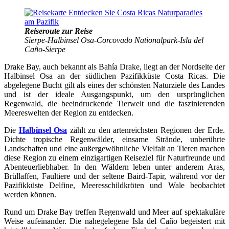
Reiseroute zur Reise
Sierpe-Halbinsel Osa-Corcovado Nationalpark-Isla del
Caño-Sierpe
Drake Bay, auch bekannt als Bahía Drake, liegt an der Nordseite der
Halbinsel Osa an der südlichen Pazifikküste Costa Ricas. Die
abgelegene Bucht gilt als eines der schönsten Naturziele des Landes
und ist der ideale Ausgangspunkt, um den ursprünglichen
Regenwald, die beeindruckende Tierwelt und die faszinierenden
Meereswelten der Region zu entdecken.
Die
Halbinsel Osa
zählt zu den artenreichsten Regionen der Erde.
Dichte tropische Regenwälder, einsame Strände, unberührte
Landschaften und eine außergewöhnliche Vielfalt an Tieren machen
diese Region zu einem einzigartigen Reiseziel für Naturfreunde und
Abenteuerliebhaber. In den Wäldern leben unter anderem Aras,
Brüllaffen, Faultiere und der seltene Baird-Tapir, während vor der
Pazifikküste Delfine, Meeresschildkröten und Wale beobachtet
werden können.
Rund um Drake Bay treffen Regenwald und Meer auf spektakuläre
Weise aufeinander. Die nahegelegene Isla del Caño begeistert mit