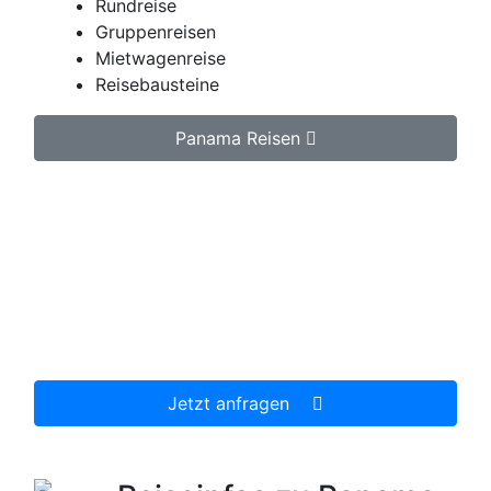
Rundreise
Gruppenreisen
Mietwagenreise
Reisebausteine
Panama Reisen
Jetzt unverbindlich Panama Reise anfragen.
Wir erstellen Ihnen ein individuell auf Ihre
persönlichen Wünsche zugeschnittenes
unverbindliches Reiseangebot, welches wir dann
gerne für Sie organisieren.
Jetzt anfragen