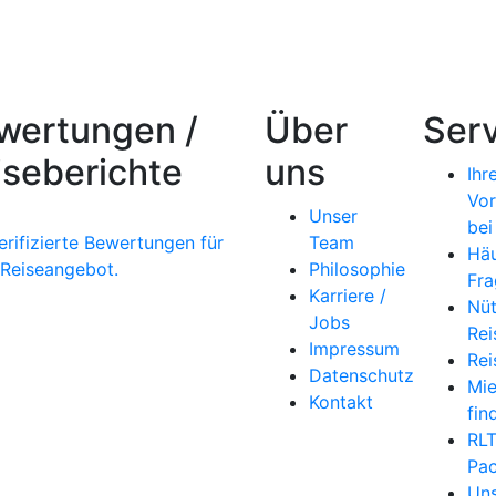
wertungen /
Über
Serv
iseberichte
uns
Ihr
Vor
Unser
bei
erifizierte Bewertungen für
Team
Häu
 Reiseangebot.
Philosophie
Fra
Karriere /
Nüt
Jobs
Rei
Impressum
Rei
Datenschutz
Mi
Kontakt
fin
RL
Pac
Uns