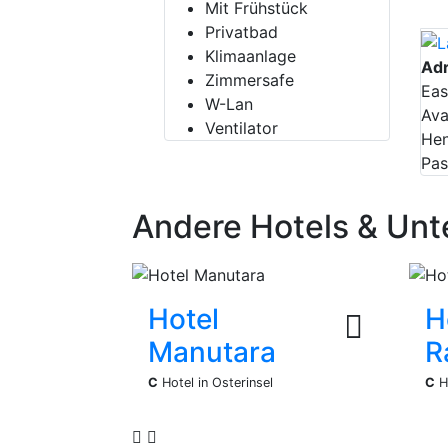
Mit Frühstück
Privatbad
Klimaanlage
Ad
Zimmersafe
Eas
W-Lan
Ava
Ventilator
Hen
Pas
Andere Hotels & Unte
Hotel
H
Manutara
R
C
Hotel in Osterinsel
C
Ho