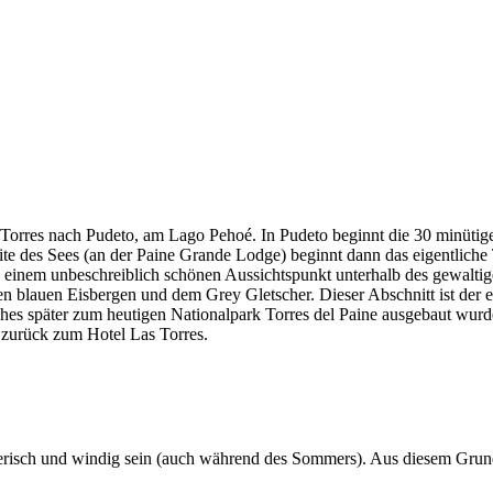
 Torres nach Pudeto, am Lago Pehoé. In Pudeto beginnt die 30 minüti
e des Sees (an der Paine Grande Lodge) beginnt dann das eigentliche
 einem unbeschreiblich schönen Aussichtspunkt unterhalb des gewalti
 blauen Eisbergen und dem Grey Gletscher. Dieser Abschnitt ist der er
ches später zum heutigen Nationalpark Torres del Paine ausgebaut wurd
zurück zum Hotel Las Torres.
erisch und windig sein (auch während des Sommers). Aus diesem Grund