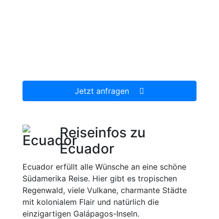
Jetzt unverbindlich Ecuador Reise anfragen.
Wir erstellen Ihnen ein individuell auf Ihre
persönlichen Wünsche zugeschnittenes
unverbindliches Reiseangebot, welches wir
dann gerne für Sie organisieren.
Jetzt anfragen
Reiseinfos zu
Ecuador
Ecuador erfüllt alle Wünsche an eine schöne
Südamerika Reise. Hier gibt es tropischen
Regenwald, viele Vulkane, charmante Städte
mit kolonialem Flair und natürlich die
einzigartigen Galápagos-Inseln.