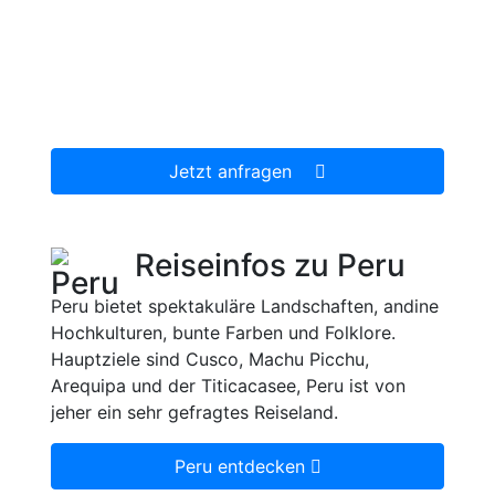
Wir erstellen Ihnen ein individuell auf Ihre
persönlichen Wünsche zugeschnittenes
unverbindliches Reiseangebot, welches wir
dann gerne für Sie organisieren.
Jetzt anfragen
Reiseinfos zu Peru
Peru bietet spektakuläre Landschaften, andine
Hochkulturen, bunte Farben und Folklore.
Hauptziele sind Cusco, Machu Picchu,
Arequipa und der Titicacasee, Peru ist von
jeher ein sehr gefragtes Reiseland.
Peru entdecken