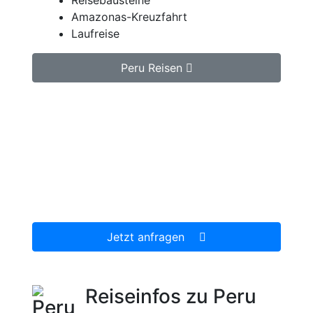
Amazonas-Kreuzfahrt
Laufreise
Peru Reisen
Jetzt unverbindlich Peru Reise anfragen.
Wir erstellen Ihnen ein individuell auf Ihre
persönlichen Wünsche zugeschnittenes
unverbindliches Reiseangebot, welches wir
dann gerne für Sie organisieren.
Jetzt anfragen
Reiseinfos zu Peru