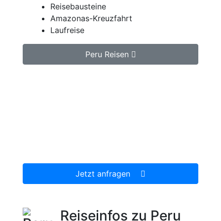
Reisebausteine
Amazonas-Kreuzfahrt
Laufreise
Peru Reisen
Jetzt unverbindlich Peru Reise anfragen.
Wir erstellen Ihnen ein individuell auf Ihre
persönlichen Wünsche zugeschnittenes
unverbindliches Reiseangebot, welches wir
dann gerne für Sie organisieren.
Jetzt anfragen
Reiseinfos zu Peru