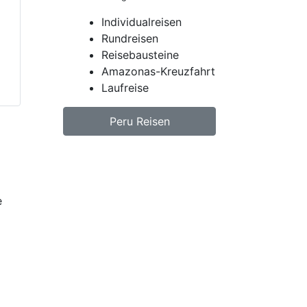
Individualreisen
Rundreisen
Reisebausteine
Amazonas-Kreuzfahrt
Laufreise
Peru Reisen
Jetzt unverbindlich Peru
Reise anfragen.
Wir erstellen Ihnen ein
individuell auf Ihre
persönlichen Wünsche
zugeschnittenes
unverbindliches
Reiseangebot, welches wir