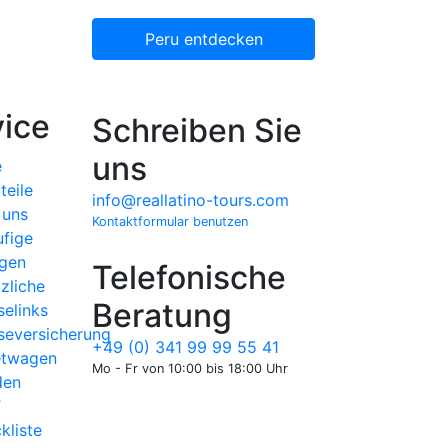
Peru entdecken
ice
Schreiben Sie
uns
e
teile
info@reallatino-tours.com
 uns
Kontaktformular benutzen
fige
gen
Telefonische
zliche
Beratung
selinks
seversicherung
+49 (0) 341 99 99 55 41
etwagen
Mo - Fr von 10:00 bis 18:00 Uhr
den
T
kliste