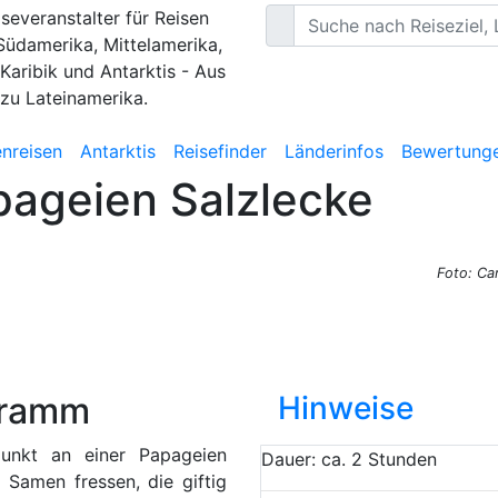
iseveranstalter für Reisen
Südamerika, Mittelamerika,
 Karibik und Antarktis - Aus
 zu Lateinamerika.
nreisen
Antarktis
Reisefinder
Länderinfos
Bewertung
pageien Salzlecke
Foto: Car
gramm
Hinweise
unkt an einer Papageien
Dauer: ca. 2 Stunden
 Samen fressen, die giftig