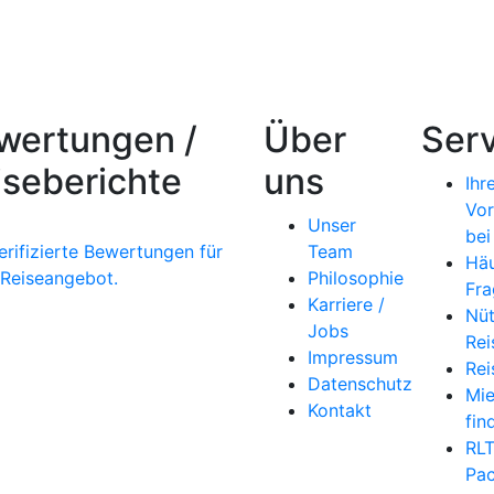
wertungen /
Über
Serv
iseberichte
uns
Ihr
Vor
Unser
bei
erifizierte Bewertungen für
Team
Häu
 Reiseangebot.
Philosophie
Fra
Karriere /
Nüt
Jobs
Rei
Impressum
Rei
Datenschutz
Mi
Kontakt
fin
RL
Pac