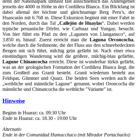
denn der Nationalpark umfasst fast ausschließlich das Andengebiet
jenseits der 4000 m Höhe in der Cordillera Blanca. Ein Blickfang ist
dabei allemal der höchste und gleichnamige Berg Peru’s, der
Huascarán mit 6.768 m. Diese Exkursion beginnt mit einer Fahrt in
den Norden, durch das Tal „
Callejón de Huaylas
“. Dabei werden
typische peruanische Dörfer, wie Carhuaz und Yungay, besucht.
Von hier führt ein Pfad zu den „Lagunen von Llanganuco“, auf
3.850 m, hinauf. Zuerst erreicht man die
Laguna Orconcocha
,
welche durch die Sedimente, die der Fluss aus den schneebedeckten
Bergen mit sich führt, milchig grün gefärbt ist. Nach einer etwa
einstündigen Wanderung wird die größere, milchig-blau gefärbte,
Lagune Chinancocha
erreicht. Diese ist wunderbar türkis gefärbt,
was an der geologischen Formation der Cordillera Blanca liegt, die
zum Großteil aus Granit besteht. Granit wiederum besteht aus
Feldspat, Glimmer und Quarz. Die beiden Seen werden auch die
„weibliche und männliche Lagune“ genannt, wobei Oroncocha die
männliche und Chinancocha die weibliche "Variante" ist.
Hinweise
Beginn in Huaraz: ca. 09:30 Uhr
Ende in Huaraz: ca. 18.30 - 19:00 Uhr
Alternativ
Ende in der Comunidad Humacchuco (mit Mirador Portachuelo):