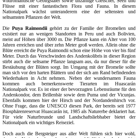
wildromantische Gebirgstäler sowie unzählige Gletscher, Seen und
Flüsse mit einer fantastischen Flora und Fauna. In diesem
Nationalpark wächst unteranderem eine der seltensten und
seltsamsten Pflanzen der Welt.
Die
Puya Raimondii
gehört zu der Familie der Bromelien und
existiert nur an wenigen Standorten in Peru und auch Bolivien,
meist auf Höhen über 3000 m. Die Pflanze kann ein Alter von 100
Jahren erreichen und über zehn Meter groß werden. Allein ohne die
Blüte erreicht die Puya Raimondii schon eine Höhe von vier bis fünf
Meter. Durch das Verschwinden des Andenkolibris in dieser Region
stirbt auch die seltsame Pflanze langsam aus, da nur dieser für die
Bestäubung der Blüten sorgt. Im Umgang mit der Bromelie sollte
man sich vor den harten Blättern und der sich am Rand befindenden
Wiederhaken in Acht nehmen. Neben der wundersamen Fauna
kommen auch bemerkenswerte Tierarten im Huascarán
Nationalpark vor. Es ist einer der bevorzugten Lebensräume für den
Andenkondor, dem Brillenbär sowie dem Puma und der Vicunjas.
Ebenfalls kommen hier der Hirsch und der Nordandenhirsch vor.
Ohne Frage, dass die UNESCO diesen Park, der bereits seit 1977
Biosphärenreservat Huascarán ist, 1985 als Naturerbe deklariert hat.
Für viele Naturfreunde und Landschaftsliebhaber bietet der
Nationalpark ein wichtiges Reiseziel.
Doch auch die Bergsteiger aus aller Welt fühlen sich hier wohl,