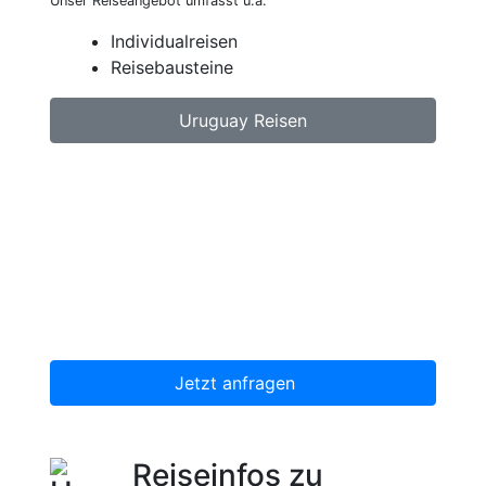
Unser Reiseangebot umfasst u.a:
Individualreisen
Reisebausteine
Uruguay Reisen
Jetzt unverbindlich Uruguay Reise anfragen.
Wir erstellen Ihnen ein individuell auf Ihre
persönlichen Wünsche zugeschnittenes
unverbindliches Reiseangebot, welches wir
dann gerne für Sie organisieren.
Jetzt anfragen
Reiseinfos zu