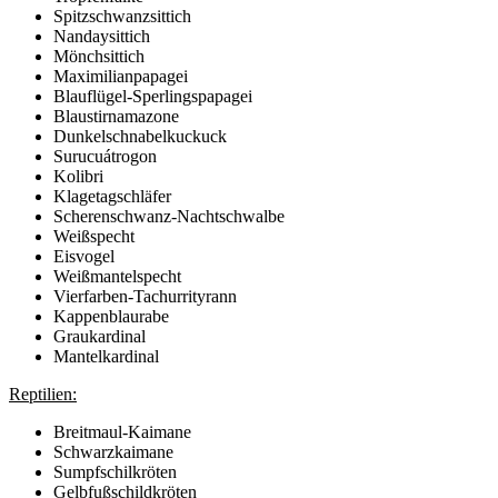
Spitzschwanzsittich
Nandaysittich
Mönchsittich
Maximilianpapagei
Blauflügel-Sperlingspapagei
Blaustirnamazone
Dunkelschnabelkuckuck
Surucuátrogon
Kolibri
Klagetagschläfer
Scherenschwanz-Nachtschwalbe
Weißspecht
Eisvogel
Weißmantelspecht
Vierfarben-Tachurrityrann
Kappenblaurabe
Graukardinal
Mantelkardinal
Reptilien:
Breitmaul-Kaimane
Schwarzkaimane
Sumpfschilkröten
Gelbfußschildkröten