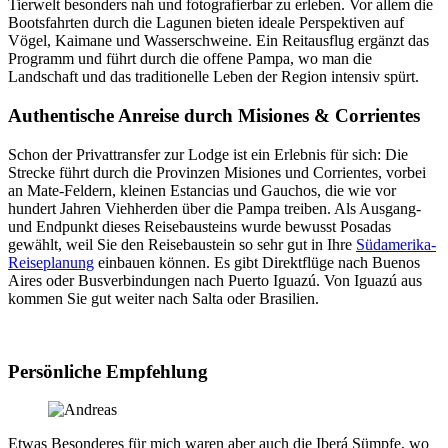
Tierwelt besonders nah und fotografierbar zu erleben. Vor allem die
Bootsfahrten durch die Lagunen bieten ideale Perspektiven auf
Vögel, Kaimane und Wasserschweine. Ein Reitausflug ergänzt das
Programm und führt durch die offene Pampa, wo man die
Landschaft und das traditionelle Leben der Region intensiv spürt.
Authentische Anreise durch Misiones & Corrientes
Schon der Privattransfer zur Lodge ist ein Erlebnis für sich: Die
Strecke führt durch die Provinzen Misiones und Corrientes, vorbei
an Mate‑Feldern, kleinen Estancias und Gauchos, die wie vor
hundert Jahren Viehherden über die Pampa treiben. Als Ausgang-
und Endpunkt dieses Reisebausteins wurde bewusst Posadas
gewählt, weil Sie den Reisebaustein so sehr gut in Ihre
Südamerika-
Reiseplanung
einbauen können. Es gibt Direktflüge nach Buenos
Aires oder Busverbindungen nach Puerto Iguazú. Von Iguazú aus
kommen Sie gut weiter nach Salta oder Brasilien.
Persönliche Empfehlung
Etwas Besonderes für mich waren aber auch die Iberá Sümpfe, wo