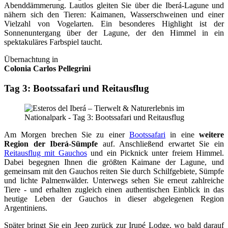
Abenddämmerung. Lautlos gleiten Sie über die Iberá‑Lagune und
nähern sich den Tieren: Kaimanen, Wasserschweinen und einer
Vielzahl von Vogelarten. Ein besonderes Highlight ist der
Sonnenuntergang über der Lagune, der den Himmel in ein
spektakuläres Farbspiel taucht.
Übernachtung in
Colonia Carlos Pellegrini
Tag 3: Bootssafari und Reitausflug
Am Morgen brechen Sie zu einer
Bootssafari
in eine
weitere
Region der Iberá‑Sümpfe
auf. Anschließend erwartet Sie ein
Reitausflug mit Gauchos
und ein Picknick unter freiem Himmel.
Dabei begegnen Ihnen die größten Kaimane der Lagune, und
gemeinsam mit den Gauchos reiten Sie durch Schilfgebiete, Sümpfe
und lichte Palmenwälder. Unterwegs sehen Sie erneut zahlreiche
Tiere - und erhalten zugleich einen authentischen Einblick in das
heutige Leben der Gauchos in dieser abgelegenen Region
Argentiniens.
Später bringt Sie ein Jeep zurück zur Irupé Lodge, wo bald darauf