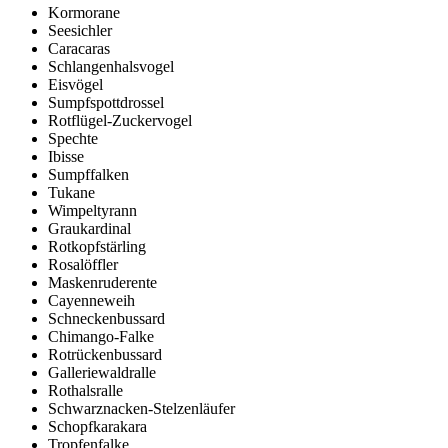
Kormorane
Seesichler
Caracaras
Schlangenhalsvogel
Eisvögel
Sumpfspottdrossel
Rotflügel-Zuckervogel
Spechte
Ibisse
Sumpffalken
Tukane
Wimpeltyrann
Graukardinal
Rotkopfstärling
Rosalöffler
Maskenruderente
Cayenneweih
Schneckenbussard
Chimango-Falke
Rotrückenbussard
Galleriewaldralle
Rothalsralle
Schwarznacken-Stelzenläufer
Schopfkarakara
Tropfenfalke