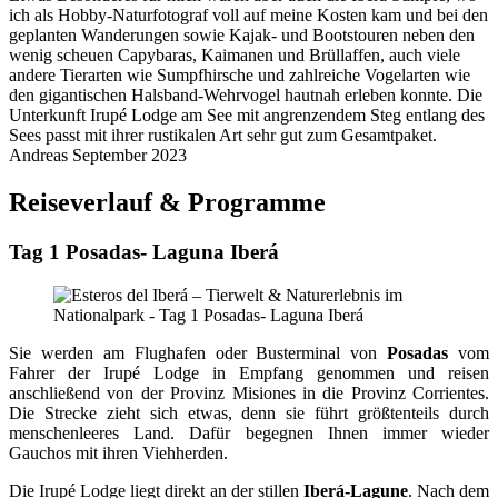
ich als Hobby-Naturfotograf voll auf meine Kosten kam und bei den
geplanten Wanderungen sowie Kajak- und Bootstouren neben den
wenig scheuen Capybaras, Kaimanen und Brüllaffen, auch viele
andere Tierarten wie Sumpfhirsche und zahlreiche Vogelarten wie
den gigantischen Halsband-Wehrvogel hautnah erleben konnte. Die
Unterkunft Irupé Lodge am See mit angrenzendem Steg entlang des
Sees passt mit ihrer rustikalen Art sehr gut zum Gesamtpaket.
Andreas
September 2023
Reiseverlauf & Programme
Tag 1 Posadas- Laguna Iberá
Sie werden am Flughafen oder Busterminal von
Posadas
vom
Fahrer der Irupé Lodge in Empfang genommen und reisen
anschließend von der Provinz Misiones in die Provinz Corrientes.
Die Strecke zieht sich etwas, denn sie führt größtenteils durch
menschenleeres Land. Dafür begegnen Ihnen immer wieder
Gauchos mit ihren Viehherden.
Die Irupé Lodge liegt direkt an der stillen
Iberá‑Lagune
. Nach dem