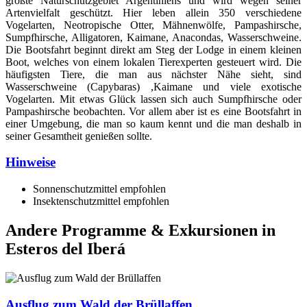
größte Naturschutzgebiet Argentiniens und wird wegen seiner
Artenvielfalt geschützt. Hier leben allein 350 verschiedene
Vogelarten, Neotropische Otter, Mähnenwölfe, Pampashirsche,
Sumpfhirsche, Alligatoren, Kaimane, Anacondas, Wasserschweine.
Die Bootsfahrt beginnt direkt am Steg der Lodge in einem kleinen
Boot, welches von einem lokalen Tierexperten gesteuert wird. Die
häufigsten Tiere, die man aus nächster Nähe sieht, sind
Wasserschweine (Capybaras) ,Kaimane und viele exotische
Vogelarten. Mit etwas Glück lassen sich auch Sumpfhirsche oder
Pampashirsche beobachten. Vor allem aber ist es eine Bootsfahrt in
einer Umgebung, die man so kaum kennt und die man deshalb in
seiner Gesamtheit genießen sollte.
Hinweise
Sonnenschutzmittel empfohlen
Insektenschutzmittel empfohlen
Andere Programme & Exkursionen in
Esteros del Iberá
Ausflug zum Wald der Brüllaffen