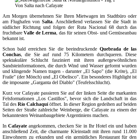
Am Morgen übernehmen Sie Ihren Mietwagen im Stadtbüro oder
am Flughafen von
Salta
. Anschließend verlassen Sie die Stadt in
südlicher Richtung und folgen der Ruta Nacional 68 durch das
fruchtbare
Valle de Lerma
, das für seinen Obst- und Gemüseanbau
bekannt ist.
Schon bald erreichen Sie die beeindruckende
Quebrada de las
Conchas
, die Sie auf rund 75 Kilometern durchqueren. Diese
spektakuläre Schlucht fasziniert mit ihren außergewöhnlichen
Sandsteinformationen, die durch Wind und Wasser geformt wurden
und klingende Namen tragen - darunter „El Sapo" (die Kröte), „El
Fraile" (der Mönch) und „El Obelisco". Ein besonderes Highlight ist
die imposante „Garganta del Diablo" (Teufelsschlucht).
Kurz vor Cafayate passieren Sie auf der linken Seite die markanten
Felsformationen „Los Castillos", bevor sich die Landschaft in das
Tal des
Río Calchaquí
öffnet. In dieser Region gedeihen auf beiden
Seiten der Straße zahlreiche Weinberge, die Cafayate zu einem der
bekanntesten Weinanbaugebiete Argentiniens machen.
In
Cafayate
angekommen, checken Sie in Ihr Hotel ein und haben
anschließend Zeit, die charmante Kleinstadt mit ihren rund 11.000
Einwohnern zu erkunden und ein gemütliches Restaurant für den