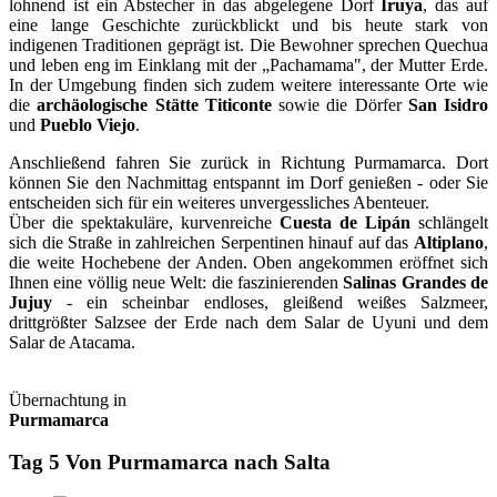
lohnend ist ein Abstecher in das abgelegene Dorf
Iruya
, das auf
eine lange Geschichte zurückblickt und bis heute stark von
indigenen Traditionen geprägt ist. Die Bewohner sprechen Quechua
und leben eng im Einklang mit der „Pachamama", der Mutter Erde.
In der Umgebung finden sich zudem weitere interessante Orte wie
die
archäologische Stätte Titiconte
sowie die Dörfer
San Isidro
und
Pueblo Viejo
.
Anschließend fahren Sie zurück in Richtung Purmamarca. Dort
können Sie den Nachmittag entspannt im Dorf genießen - oder Sie
entscheiden sich für ein weiteres unvergessliches Abenteuer.
Über die spektakuläre, kurvenreiche
Cuesta de Lipán
schlängelt
sich die Straße in zahlreichen Serpentinen hinauf auf das
Altiplano
,
die weite Hochebene der Anden. Oben angekommen eröffnet sich
Ihnen eine völlig neue Welt: die faszinierenden
Salinas Grandes de
Jujuy
- ein scheinbar endloses, gleißend weißes Salzmeer,
drittgrößter Salzsee der Erde nach dem Salar de Uyuni und dem
Salar de Atacama.
Übernachtung in
Purmamarca
Tag 5 Von Purmamarca nach Salta