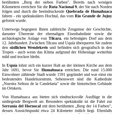
berühmten „Berg der sieben Farben". Bereits nach wenigen
Kilometern erreichen Sie die
Ruta Nacional 9
, der Sie nach Norden
folgen und durch die beeindruckende
Quebrada de Humahuaca
fahren - ein spektakuläres Hochtal, das vom
Río Grande de Jujuy
geformt wurde.
Unterwegs begegnen Ihnen zahlreiche Zeugnisse der Geschichte,
darunter Überreste der ehemaligen Eisenbahnlinie sowie die
archäologische Anlage von
Tilcara
, ein befestigtes Dorf aus dem
12. Jahrhundert. Zwischen Tilcara und Uquía überqueren Sie zudem
den
südlichen Wendekreis
und befinden sich geografisch in den
Tropen - auch wenn das Klima aufgrund der Höhenlage weiterhin
mild und trocken bleibt.
In
Uquía
lohnt sich ein kurzer Halt an der kleinen Kirche aus dem
Jahr 1691, bevor Sie
Humahuaca
erreichen. Die rund 15.000
Einwohner zählende Stadt wurde 1591 gegründet und war einst ein
bedeutendes Handelszentrum. Sehenswert sind die Kathedrale
„Nuestra Señora de la Candelaria" sowie die historischen Gebäude
im Ortskern.
Von Humahuaca aus bieten sich eindrucksvolle Ausflüge in die
umliegende Bergwelt an: Besonders spektakulär ist die Fahrt zur
Serranía del Hornocal
mit dem berühmten „Berg der 14 Farben",
dessen Aussichtspunkt etwa 24 Kilometer östlich liegt. Ebenfalls