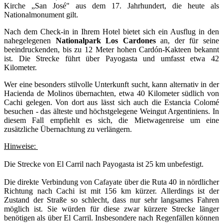
Kirche „San José" aus dem 17. Jahrhundert, die heute als
Nationalmonument gilt.
Nach dem Check-in in Ihrem Hotel bietet sich ein Ausflug in den
nahegelegenen
Nationalpark Los Cardones
an, der für seine
beeindruckenden, bis zu 12 Meter hohen Cardón-Kakteen bekannt
ist. Die Strecke führt über Payogasta und umfasst etwa 42
Kilometer.
Wer eine besonders stilvolle Unterkunft sucht, kann alternativ in der
Hacienda de Molinos übernachten, etwa 40 Kilometer südlich von
Cachi gelegen. Von dort aus lässt sich auch die Estancia Colomé
besuchen - das älteste und höchstgelegene Weingut Argentiniens. In
diesem Fall empfiehlt es sich, die Mietwagenreise um eine
zusätzliche Übernachtung zu verlängern.
Hinweise:
Die Strecke von El Carril nach Payogasta ist 25 km unbefestigt.
Die direkte Verbindung von Cafayate über die Ruta 40 in nördlicher
Richtung nach Cachi ist mit 156 km kürzer. Allerdings ist der
Zustand der Straße so schlecht, dass nur sehr langsames Fahren
möglich ist. Sie würden für diese zwar kürzere Strecke länger
benötigen als über El Carril. Insbesondere nach Regenfällen können