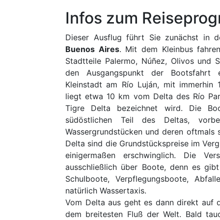
Infos zum Reisepro
Dieser Ausflug führt Sie zunächst in 
Buenos Aires
. Mit dem Kleinbus fahren
Stadtteile Palermo, Núñez, Olivos und S
den Ausgangspunkt der Bootsfahrt er
Kleinstadt am Río Luján, mit immerhin 
liegt etwa 10 km vom Delta des Río Par
Tigre Delta bezeichnet wird. Die Bo
südöstlichen Teil des Deltas, vorb
Wassergrundstücken und deren oftmals s
Delta sind die Grundstückspreise im Verg
einigermaßen erschwinglich. Die Vers
ausschließlich über Boote, denn es gibt
Schulboote, Verpflegungsboote, Abfal
natürlich Wassertaxis.
Vom Delta aus geht es dann direkt auf 
dem breitesten Fluß der Welt. Bald tau