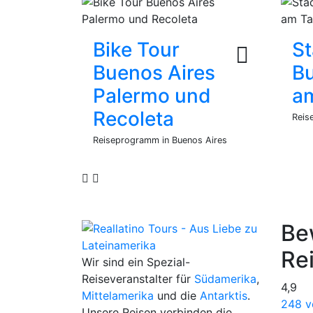
Bike Tour
St
Buenos Aires
Bu
Palermo und
a
Recoleta
Reis
Reiseprogramm in Buenos Aires
Be
Re
Wir sind ein Spezial-
Reiseveranstalter für
Südamerika
,
4,9
Mittelamerika
und die
Antarktis
.
248 v
Unsere Reisen verbinden die