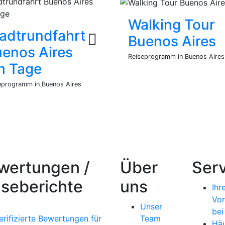
Walking Tour
adtrundfahrt
Buenos Aires
enos Aires
Reiseprogramm in Buenos Aires
m Tage
eprogramm in Buenos Aires
wertungen /
Über
Serv
iseberichte
uns
Ihr
Vor
Unser
bei
erifizierte Bewertungen für
Team
Häu