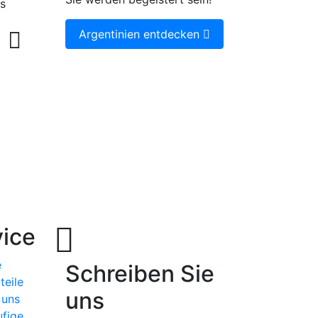
Argentinien entdecken
ice
e
Schreiben Sie
teile
uns
 uns
fige