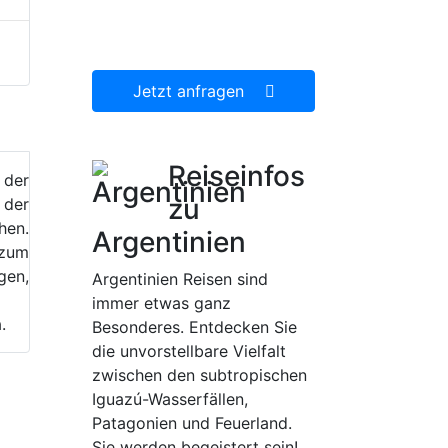
dann gerne für Sie
organisieren.
Jetzt anfragen
Reiseinfos
 der
zu
der
en.
Argentinien
zum
en,
Argentinien Reisen sind
immer etwas ganz
.
Besonderes. Entdecken Sie
die unvorstellbare Vielfalt
zwischen den subtropischen
Iguazú-Wasserfällen,
Patagonien und Feuerland.
Sie werden begeistert sein!