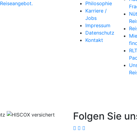
 Reiseangebot.
Philosophie
Fra
Karriere /
Nüt
Jobs
Rei
Impressum
Rei
Datenschutz
Mi
Kontakt
fin
RL
Pac
Uns
Rei
Folgen Sie un