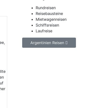
Rundreisen
Reisebausteine
Mietwagenreisen
Schiffsreisen
Laufreise
ee,
Argentinien Reisen
Jetzt unverbindlich
Argentinien Reise anfragen.
llte
ten
Wir erstellen Ihnen ein
uf
individuell auf Ihre
her
persönlichen Wünsche
zugeschnittenes
unverbindliches
Reiseangebot, welches wir