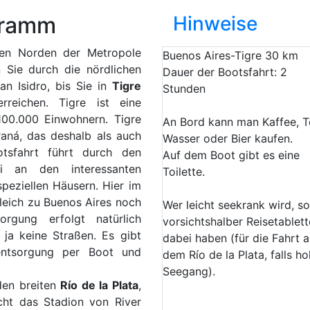
gramm
Hinweise
den Norden der Metropole
Buenos Aires-Tigre 30 km
 Sie durch die nördlichen
Dauer der Bootsfahrt: 2
an Isidro, bis Sie in
Tigre
Stunden
reichen. Tigre ist eine
100.000 Einwohnern. Tigre
An Bord kann man Kaffee, T
aná, das deshalb als auch
Wasser oder Bier kaufen.
otsfahrt führt durch den
Auf dem Boot gibt es eine
ei an den interessanten
Toilette.
peziellen Häusern. Hier im
leich zu Buenos Aires noch
Wer leicht seekrank wird, so
orgung erfolgt natürlich
vorsichtshalber Reisetablet
 ja keine Straßen. Es gibt
dabei haben (für die Fahrt a
lentsorgung per Boot und
dem Río de la Plata, falls ho
Seegang).
den breiten
Río de la Plata
,
cht das Stadion von River