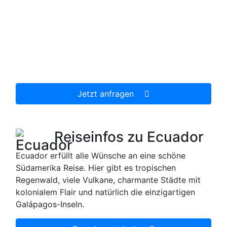
Jetzt unverbindlich Ecuador Reise anfragen.
Wir erstellen Ihnen ein individuell auf Ihre
persönlichen Wünsche zugeschnittenes
unverbindliches Reiseangebot, welches wir dann
gerne für Sie organisieren.
Jetzt anfragen
Reiseinfos zu Ecuador
Ecuador erfüllt alle Wünsche an eine schöne
Südamerika Reise. Hier gibt es tropischen
Regenwald, viele Vulkane, charmante Städte mit
kolonialem Flair und natürlich die einzigartigen
Galápagos-Inseln.