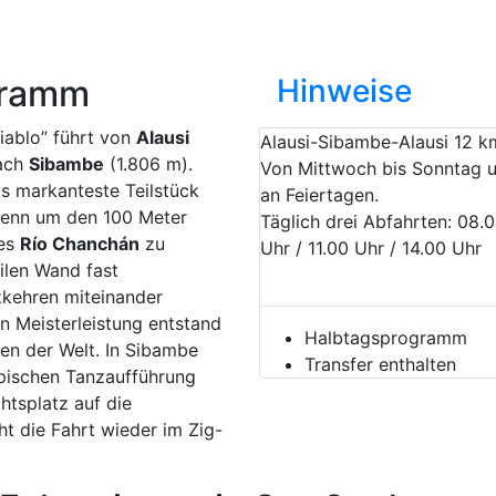
gramm
Hinweise
Diablo” führt von
Alausi
Alausi-Sibambe-Alausi 12 k
nach
Sibambe
(1.806 m).
Von Mittwoch bis Sonntag 
s markanteste Teilstück
an Feiertagen.
denn um den 100 Meter
Täglich drei Abfahrten: 08.
des
Río Chanchán
zu
Uhr / 11.00 Uhr / 14.00 Uhr
ilen Wand fast
zkehren miteinander
n Meisterleistung entstand
Halbtagsprogramm
en der Welt. In Sibambe
Transfer enthalten
ypischen Tanzaufführung
htsplatz auf die
t die Fahrt wieder im Zig-