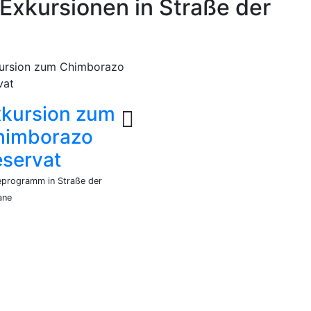
xkursionen in Straße der
xkursion zum
himborazo
servat
eprogramm in Straße der
ane