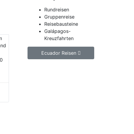
Rundreisen
Gruppenreise
Reisebausteine
Galápagos-
Kreuzfahrten
m
und
Ecuador Reisen
00
Jetzt unverbindlich Ecuador
Reise anfragen.
Wir erstellen Ihnen ein
individuell auf Ihre
persönlichen Wünsche
zugeschnittenes
unverbindliches
Reiseangebot, welches wir