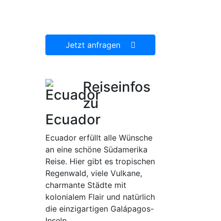
dann gerne für Sie
organisieren.
Jetzt anfragen
Reiseinfos
zu
Ecuador
Ecuador erfüllt alle Wünsche
an eine schöne Südamerika
Reise. Hier gibt es tropischen
Regenwald, viele Vulkane,
charmante Städte mit
kolonialem Flair und natürlich
die einzigartigen Galápagos-
Inseln.