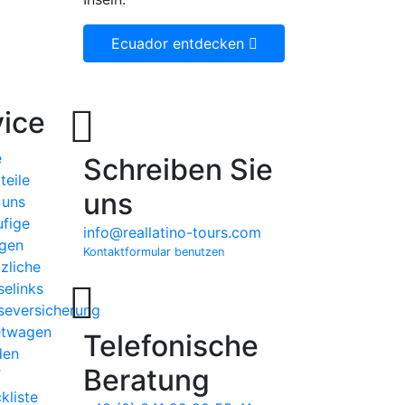
Ecuador entdecken
ice
e
Schreiben Sie
teile
uns
 uns
fige
info@reallatino-tours.com
gen
Kontaktformular benutzen
zliche
selinks
seversicherung
etwagen
Telefonische
den
Beratung
T
kliste