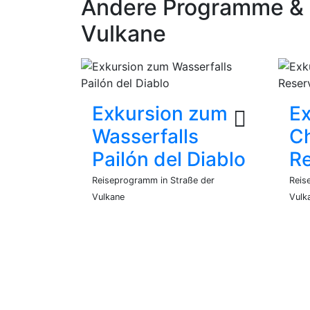
Andere Programme & E
Vulkane
Exkursion zum
E
Wasserfalls
C
Pailón del Diablo
Re
Reiseprogramm in Straße der
Reis
Vulkane
Vulk