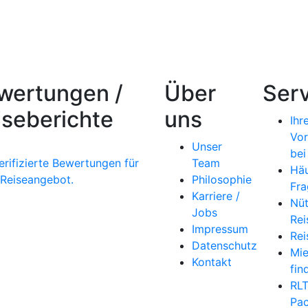
wertungen /
Über
Serv
iseberichte
uns
Ihr
Vor
Unser
bei
erifizierte Bewertungen für
Team
Häu
 Reiseangebot.
Philosophie
Fra
Karriere /
Nüt
Jobs
Rei
Impressum
Rei
Datenschutz
Mi
Kontakt
fin
RL
Pac