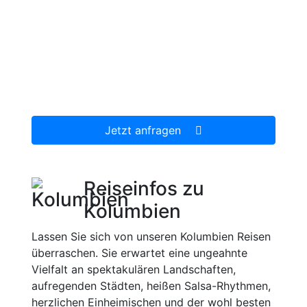
Jetzt unverbindlich Kolumbien Reise mit Cali
anfragen.
Wir erstellen Ihnen ein individuell auf Ihre
persönlichen Wünsche zugeschnittenes
unverbindliches Reiseangebot, welches wir
dann gerne für Sie organisieren.
Jetzt anfragen
Reiseinfos zu
Kolumbien
Lassen Sie sich von unseren Kolumbien Reisen
überraschen. Sie erwartet eine ungeahnte
Vielfalt an spektakulären Landschaften,
aufregenden Städten, heißen Salsa-Rhythmen,
herzlichen Einheimischen und der wohl besten