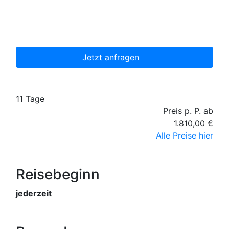
persönlichen Wünsche zugeschnittenes
unverbindliches Reiseangebot, welches wir dann
gerne für Sie organisieren.
Jetzt anfragen
11 Tage
Preis p. P. ab
1.810,00 €
Alle Preise hier
Reisebeginn
jederzeit