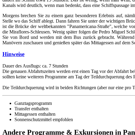
Kanals wird deutlich, wenn man bedenkt, dass eine Schiffspassage i
Morgens brechen Sie zu einem ganz besonderen Erlebnis auf, nämli
Stelle wo das Schiff ablegt. Dann fahren Sie unter der wichtigen B
ist die Brücke der weltbekannten "Panamericana-Straße", welche von
die Miraflores-Schleusen. Wenig später folgen die Pedro Miguel Sc
Sie von Bord und werden mit dem Bus zurück gebracht. Während der
Manövern zuschauen und genießen später das Mittagessen auf dem Sc
Hinweise
Dauer des Ausflugs: ca. 7 Stunden
Die genauen Abfahrtszeiten werden erst einen Tag vor der Abfahrt b
sollten keine weiteren Programme am Tag der Teildurchquerung des 
Die Teildurchquerung wird in beiden Richtungen (aber nur eine pro T
Ganztagsprogramm
Transfer enthalten
Mittagessen enthalten
Sonnenschutzmittel empfohlen
Andere Programme & Exkursionen in Pan