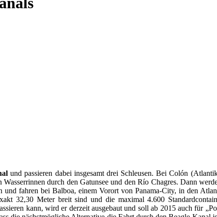
anals
al
und passieren dabei insgesamt drei Schleusen. Bei Colón (Atlanti
en Wasserrinnen durch den Gatunsee und den Río Chagres. Dann werden
en und fahren bei Balboa, einem Vorort von Panama-City, in den Atla
xakt 32,30 Meter breit sind und die maximal 4.600 Standardcontain
sieren kann, wird er derzeit ausgebaut und soll ab 2015 auch für „Po
ass die nächstmögliche Alternative die Fahrt durch den Beagle Kanal i