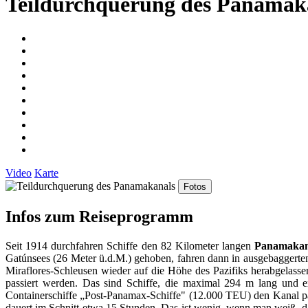
Teildurchquerung des Panamak
Video
Karte
Fotos
Infos zum Reiseprogramm
Seit 1914 durchfahren Schiffe den 82 Kilometer langen
Panamakan
Gatúnsees (26 Meter ü.d.M.) gehoben, fahren dann in ausgebaggert
Miraflores-Schleusen wieder auf die Höhe des Pazifiks herabgelass
passiert werden. Das sind Schiffe, die maximal 294 m lang und e
Containerschiffe „Post-Panamax-Schiffe" (12.000 TEU) den Kanal pas
dauert im Schnitt etwa 15 Stunden. Das ist wenig, wenn man weiß, d