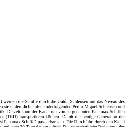
k) werden die Schiffe durch die Gatún-Schleusen auf das Niveau des
 sie in den dicht aufeinanderfolgenden Pedro-Miguel Schleusen und
ntik. Derzeit kann der Kanal nur von so genannten Panamax-Schiffen
er (TEU) transportieren können. Damit die heutige Generation der
st Panamax Schiffe" passierbar sein. Die Durchfahrt durch den Kanal
st und etwa 30 Tage dauern würde. Die wirtschaftliche Bedeutung des