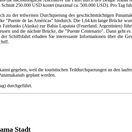
m Schnitt 250.000 USD kostet (maximal ca. 500.000 USD). Pro Tag fah
ch zu der teilweisen Durchquerung des geschichtsträchtigen Panama
rücke "Puente de las Américas" hindurch. Die 1,64 km lange Brücke wu
 Fairbanks (Alaska) zur Bahia Lapataia (Feuerland, Argentinien) führ
hleusen und die nächste Brücke, die "Puente Centenario". Dann geht 
 Schiffsfahrt erhalten Sie interessante Informationen über die Gesc
hiff.
ekannt gegeben, weil die touristischen Teildurchquerungen an den lau
Panamakanals geplant werden.
ag) durchgeführt.
ama Stadt