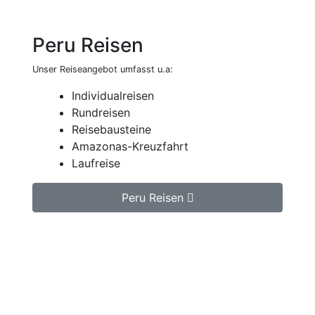
Peru Reisen
Unser Reiseangebot umfasst u.a:
Individualreisen
Rundreisen
Reisebausteine
Amazonas-Kreuzfahrt
Laufreise
Peru Reisen
Jetzt unverbindlich Peru Reise anfragen.
Wir erstellen Ihnen ein individuell auf Ihre
persönlichen Wünsche zugeschnittenes