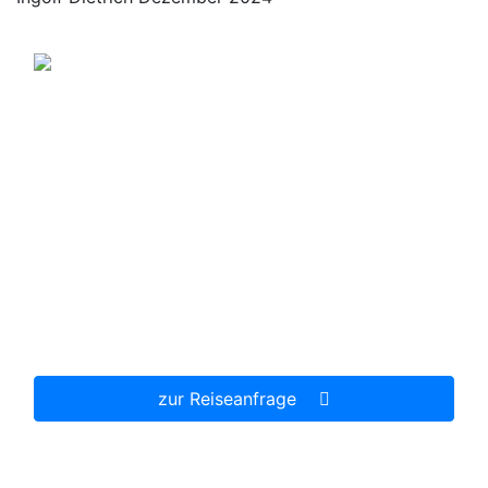
Kreuzfahrt Punta Arenas- Kap Hoorn- Ushuaia
+ Landgang Kap Hoorn
Schiffsreise der Extraklasse
Landgänge Kap Hoorn, Wulaia-Bucht,
Pinguinkolonie Tucker Island
Vollpension an Bord
p.P. ab
2.210,00 €
zur Reiseanfrage