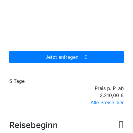
Diese Reise jetzt unverbindlich anfragen
Wir erstellen Ihnen ein individuell auf Ihre
persönlichen Wünsche zugeschnittenes
unverbindliches Reiseangebot, welches wir dann
gerne für Sie organisieren.
Jetzt anfragen
5 Tage
Preis p. P. ab
2.210,00 €
Alle Preise hier
Reisebeginn