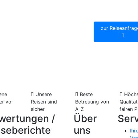
e Carretera Austral Nord- ab
p.P. ab
2.200,
zur Reiseanfrag
arretera Austral von Puerto Montt
aceda
inn jederzeit
Gegenrichtung möglich
selbst getesteter Reiseverlauf
ene
Unsere
Beste
Höchs
er vor
Reisen sind
Betreuung von
Qualität
sicher
A-Z
fairen P
wertungen /
Über
Serv
iseberichte
uns
Ihr
Vor