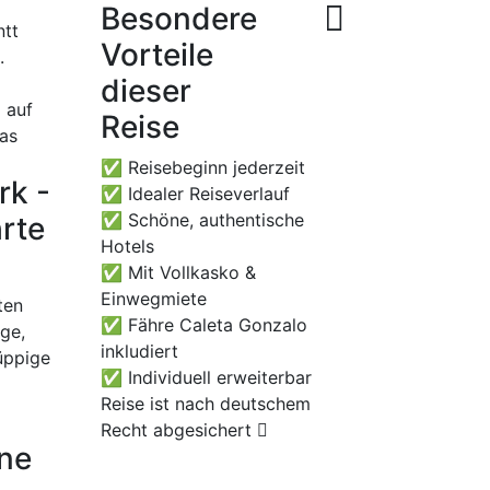
Besondere
ntt
Vorteile
.
dieser
 auf
Reise
das
✅ Reisebeginn jederzeit
rk -
✅ Idealer Reiseverlauf
✅ Schöne, authentische
rte
Hotels
✅ Mit Vollkasko &
Einwegmiete
ten
✅ Fähre Caleta Gonzalo
ge,
inkludiert
üppige
✅ Individuell erweiterbar
Reise ist nach deutschem
Recht abgesichert
ene