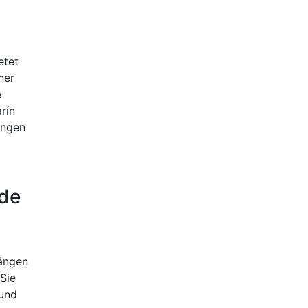
etet
ner
e
rín
ungen
nde
gängen
Sie
und