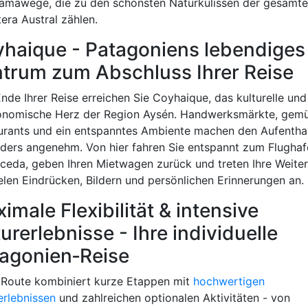
amawege, die zu den schönsten Naturkulissen der gesamt
era Austral zählen.
haique - Patagoniens lebendiges
trum zum Abschluss Ihrer Reise
nde Ihrer Reise erreichen Sie Coyhaique, das kulturelle und
onomische Herz der Region Aysén. Handwerksmärkte, gemü
urants und ein entspanntes Ambiente machen den Aufentha
ders angenehm. Von hier fahren Sie entspannt zum Flughaf
ceda, geben Ihren Mietwagen zurück und treten Ihre Weiter
elen Eindrücken, Bildern und persönlichen Erinnerungen an.
imale Flexibilität & intensive
urerlebnisse - Ihre individuelle
agonien‑Reise
 Route kombiniert kurze Etappen mit
hochwertigen
erlebnissen
und zahlreichen optionalen Aktivitäten - von