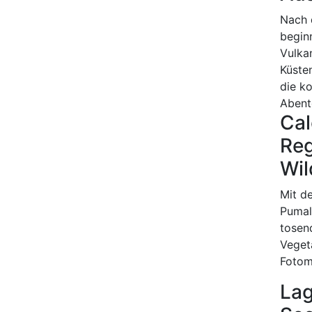
Nach 
begin
Vulka
Küste
die k
Abent
Cal
Reg
Wil
Mit d
Pumal
tosen
Veget
Fotom
Lag