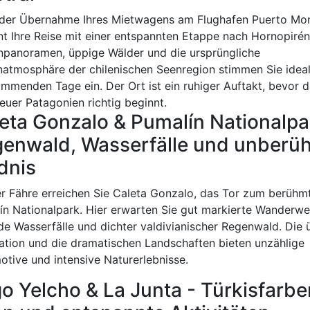
der Übernahme Ihres Mietwagens am Flughafen Puerto Mo
nt Ihre Reise mit einer entspannten Etappe nach Hornopirén
npanoramen, üppige Wälder und die ursprüngliche
natmosphäre der chilenischen Seenregion stimmen Sie ideal
ommenden Tage ein. Der Ort ist ein ruhiger Auftakt, bevor 
euer Patagonien richtig beginnt.
eta Gonzalo & Pumalín Nationalpa
enwald, Wasserfälle und unberüh
dnis
er Fähre erreichen Sie Caleta Gonzalo, das Tor zum berühm
ín Nationalpark. Hier erwarten Sie gut markierte Wanderwe
de Wasserfälle und dichter valdivianischer Regenwald. Die 
ation und die dramatischen Landschaften bieten unzählige
otive und intensive Naturerlebnisse.
o Yelcho & La Junta - Türkisfarb