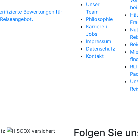
Unser
bei
erifizierte Bewertungen für
Team
Häu
 Reiseangebot.
Philosophie
Fra
Karriere /
Nüt
Jobs
Rei
Impressum
Rei
Datenschutz
Mi
Kontakt
fin
RL
Pac
Uns
Rei
Folgen Sie un