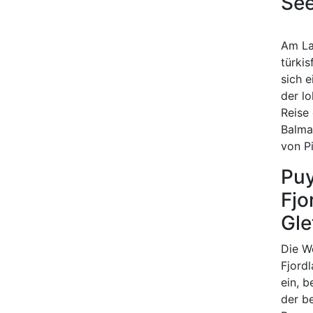
See
Am La
türki
sich 
der l
Reise
Balma
von P
Puy
Fjo
Gle
Die W
Fjord
ein, 
der b