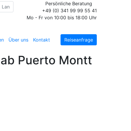
Persönliche Beratung
+49 (0) 341 99 99 55 41
Mo - Fr von 10:00 bis 18:00 Uhr
en
Über uns
Kontakt
Reiseanfrage
 ab Puerto Montt
Diese Reise jetzt
unverbindlich anfragen
Wir erstellen Ihnen ein
individuell auf Ihre
persönlichen Wünsche
zugeschnittenes
unverbindliches