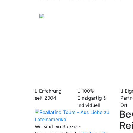
Mietwagenreis
Puerto Montt
9 Tage C
bis Balm
Reisebeg
auch in 
idealer, 
Erfahrung
100%
Eig
seit 2004
Einzigartig &
Partn
individuell
Ort
Be
Re
Wir sind ein Spezial-