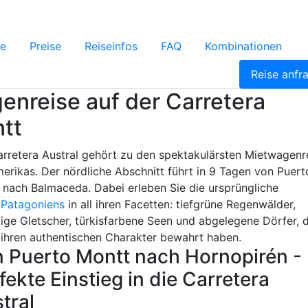
te
Preise
Reiseinfos
FAQ
Kombinationen
Reise anfr
enreise auf der Carretera
ntt
arretera Austral gehört zu den spektakulärsten Mietwagenr
erikas. Der nördliche Abschnitt führt in 9 Tagen von Puert
 nach Balmaceda. Dabei erleben Sie die ursprüngliche
r
Patagoniens
in all ihren Facetten: tiefgrüne Regenwälder,
ige Gletscher, türkisfarbene Seen und abgelegene Dörfer, d
 ihren authentischen Charakter bewahrt haben.
 Puerto Montt nach Hornopirén -
fekte Einstieg in die Carretera
tral