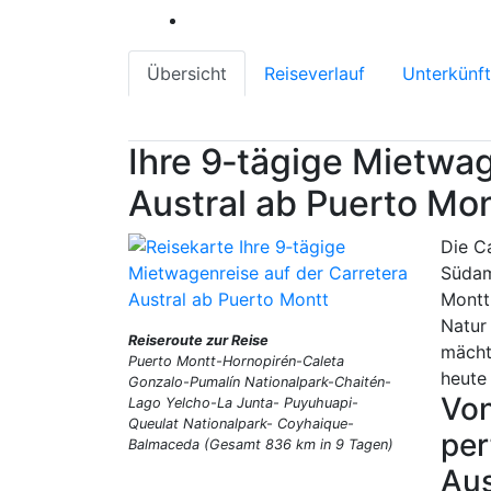
Übersicht
Reiseverlauf
Unterkünf
Ihre 9‑tägige Mietwag
Austral ab Puerto Mo
Die C
Südam
Montt
Natu
Reiseroute zur Reise
mächt
Puerto Montt-Hornopirén-Caleta
heute
Gonzalo-Pumalín Nationalpark-Chaitén-
Von
Lago Yelcho-La Junta- Puyuhuapi-
Queulat Nationalpark- Coyhaique-
per
Balmaceda (Gesamt 836 km in 9 Tagen)
Aus