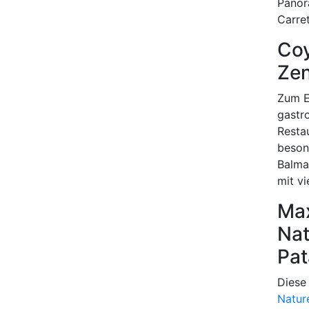
Panor
Carret
Coy
Zen
Zum E
gastr
Resta
beson
Balma
mit vi
Max
Nat
Pat
Diese
Natur