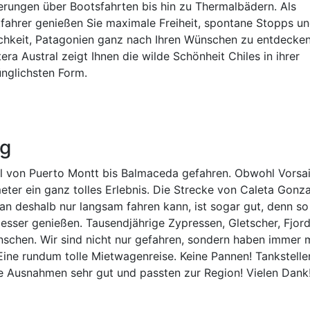
rungen über Bootsfahrten bis hin zu Thermalbädern. Als
tfahrer genießen Sie maximale Freiheit, spontane Stopps un
chkeit, Patagonien ganz nach Ihren Wünschen zu entdecken
era Austral zeigt Ihnen die wilde Schönheit Chiles in ihrer
ünglichsten Form.
ng
al von Puerto Montt bis Balmaceda gefahren. Obwohl Vorsa
meter ein ganz tolles Erlebnis. Die Strecke von Caleta Gonz
man deshalb nur langsam fahren kann, ist sogar gut, denn s
esser genießen. Tausendjährige Zypressen, Gletscher, Fjor
enschen. Wir sind nicht nur gefahren, sondern haben immer 
ne rundum tolle Mietwagenreise. Keine Pannen! Tankstelle
e Ausnahmen sehr gut und passten zur Region! Vielen Dank!!