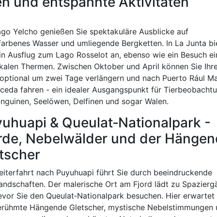
n und entspannte Aktivitäten
go Yelcho genießen Sie spektakuläre Ausblicke auf
sfarbenes Wasser und umliegende Bergketten. In La Junta bi
ein Ausflug zum Lago Rosselot an, ebenso wie ein Besuch ei
okalen Thermen. Zwischen Oktober und April können Sie Ihr
 optional um zwei Tage verlängern und nach Puerto Rául Ma
ceda fahren - ein idealer Ausgangspunkt für Tierbeobacht
inguinen, Seelöwen, Delfinen und sogar Walen.
uhuapi & Queulat‑Nationalpark -
rde, Nebelwälder und der Hänge
tscher
eiterfahrt nach Puyuhuapi führt Sie durch beeindruckende
landschaften. Der malerische Ort am Fjord lädt zu Spazier
bevor Sie den Queulat‑Nationalpark besuchen. Hier erwartet 
erühmte Hängende Gletscher, mystische Nebelstimmungen 