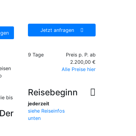
Reiseangebot, welches wir
dann gerne für Sie
organisieren.
Jetzt anfragen
agen
9 Tage
Preis p. P. ab
2.200,00 €
eisen
Alle Preise hier
o
Reisebeginn
ie bis
jederzeit
siehe Reiseinfos
 Der
unten