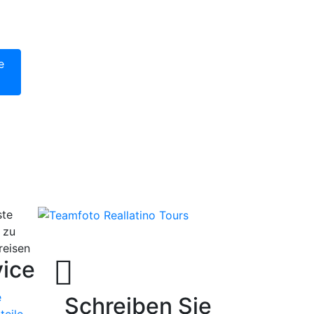
00 €
e
te
 zu
reisen
ice
e
Schreiben Sie
teile