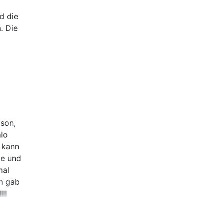
d die
. Die
ison,
alo
o kann
de und
mal
n gab
!!