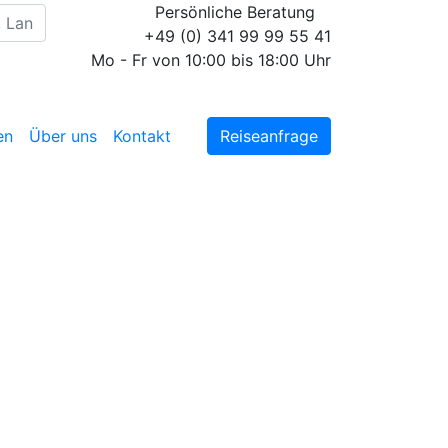
Persönliche Beratung
+49 (0) 341 99 99 55 41
Mo - Fr von 10:00 bis 18:00 Uhr
en
Über uns
Kontakt
Reiseanfrage
Diese Reise jetzt
unverbindlich anfragen
Wir erstellen Ihnen ein
individuell auf Ihre
persönlichen Wünsche
zugeschnittenes
unverbindliches