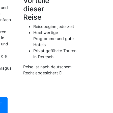
Vorteile
dieser
 und
u
Reise
infach
Reisebeginn jederzeit
hren
Hochwertige
 in
Programme und gute
n und
Hotels
Privat geführte Touren
 die
in Deutsch
Reise ist nach deutschem
aragua
Recht abgesichert
00 €
e