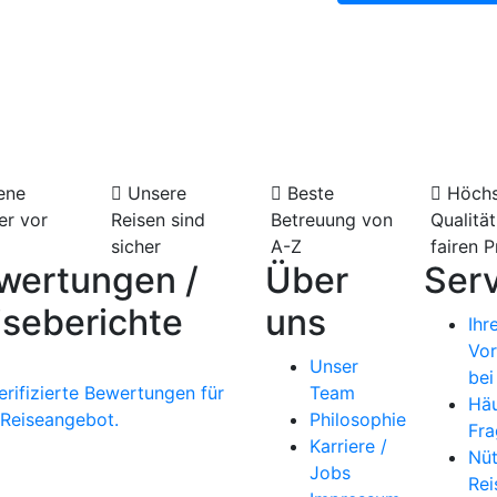
eführte Touren in Deutsch
etas, Vulkan Masaya und Vulkan
ho
ene
Unsere
Beste
Höchs
er vor
Reisen sind
Betreuung von
Qualität
sicher
A-Z
fairen P
wertungen /
Über
Serv
iseberichte
uns
Ihr
Vor
Unser
bei
erifizierte Bewertungen für
Team
Häu
 Reiseangebot.
Philosophie
Fra
Karriere /
Nüt
Jobs
Rei