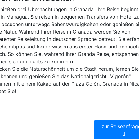
enießen drei Übernachtungen in Granada. Ihre Reise beginnt
 in Managua. Sie reisen in bequemen Transfers von Hotel z
, besuchen unterwegs Sehenswürdigkeiten oder genießen e
ie Natur. Während Ihrer Reise in Granada werden Sie von
tenter Reiseleitung in deutscher Sprache betreut. Sie erfa
Geheimtipps und Insiderwissen aus erster Hand und dennoch
ch. So können Sie, während Ihrer Granda Reise, entspanne
hen sich um nichts zu kümmern.
cken Sie die Naturschönheit um die Stadt herum, lernen Sie
r kennen und genießen Sie das Nationalgericht "Vigorón"
men mit einem Kakao auf der Plaza Colón. Granada in Nic
et Sie!
p.P. ab
530,
nsten Städte Lateinamerikas
zur Reiseanfrag
eise ab/bis Managua
inn jederzeit