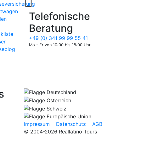
seversicherung
etwagen
Telefonische
den
Beratung
T
kliste
+49 (0) 341 99 99 55 41
er
Mo - Fr von 10:00 bis 18:00 Uhr
seblog
s
Impressum
Datenschutz
AGB
© 2004-2026 Reallatino Tours