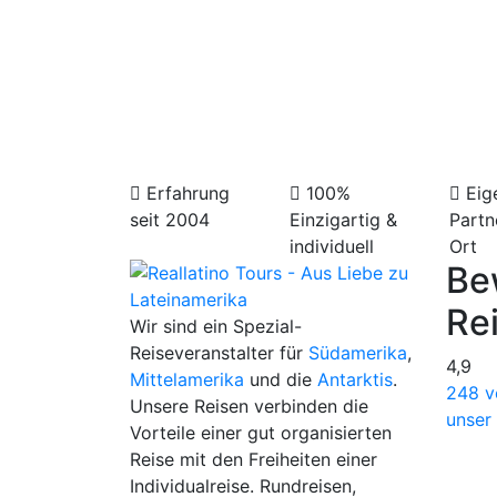
Privat g
Inkl. Isl
Mombac
Erfahrung
100%
Eig
seit 2004
Einzigartig &
Partn
individuell
Ort
Be
Re
Wir sind ein Spezial-
Reiseveranstalter für
Südamerika
,
4,9
Mittelamerika
und die
Antarktis
.
248 v
Unsere Reisen verbinden die
unser
Vorteile einer gut organisierten
Reise mit den Freiheiten einer
Individualreise. Rundreisen,