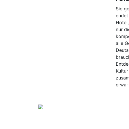
Sie g
endet
Hotel
nur d
kompe
alle 
Deuts
brauc
Entde
Kultu
zusam
erwart
Granada
Eine der schö
4 Tage R
Reisebeg