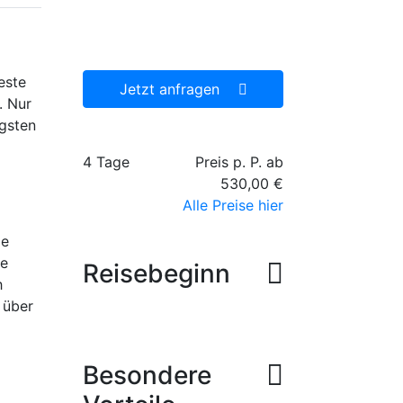
Reiseangebot, welches wir
dann gerne für Sie
organisieren.
este
Jetzt anfragen
. Nur
gsten
4 Tage
Preis p. P. ab
530,00 €
Alle Preise hier
ie
ie
Reisebeginn
h
 über
Besondere