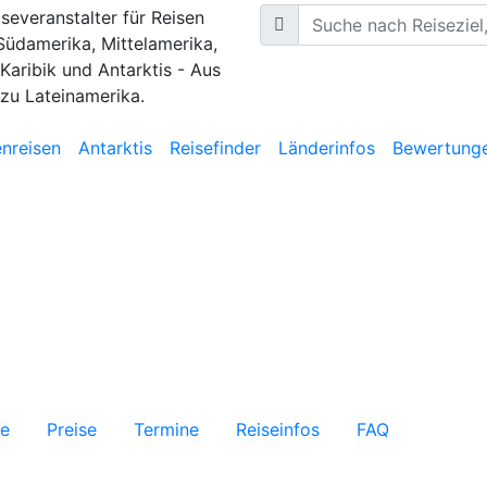
iseveranstalter für Reisen
Südamerika, Mittelamerika,
 Karibik und Antarktis - Aus
 zu Lateinamerika.
nreisen
Antarktis
Reisefinder
Länderinfos
Bewertung
te
Preise
Termine
Reiseinfos
FAQ