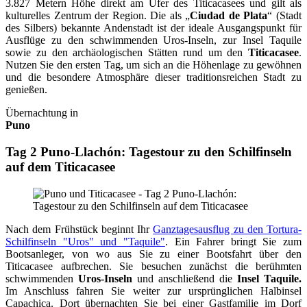
3.827 Metern Höhe direkt am Ufer des Titicacasees und gilt als
kulturelles Zentrum der Region. Die als „
Ciudad de Plata
“ (Stadt
des Silbers) bekannte Andenstadt ist der ideale Ausgangspunkt für
Ausflüge zu den schwimmenden Uros-Inseln, zur Insel Taquile
sowie zu den archäologischen Stätten rund um den
Titicacasee
.
Nutzen Sie den ersten Tag, um sich an die Höhenlage zu gewöhnen
und die besondere Atmosphäre dieser traditionsreichen Stadt zu
genießen.
Übernachtung in
Puno
Tag 2 Puno-Llachón: Tagestour zu den Schilfinseln
auf dem Titicacasee
Nach dem Frühstück beginnt Ihr
Ganztagesausflug zu den Tortura-
Schilfinseln "Uros" und "Taquile"
. Ein Fahrer bringt Sie zum
Bootsanleger, von wo aus Sie zu einer Bootsfahrt über den
Titicacasee aufbrechen. Sie besuchen zunächst die berühmten
schwimmenden
Uros-Inseln
und anschließend die
Insel Taquile.
Im Anschluss fahren Sie weiter zur ursprünglichen Halbinsel
Capachica. Dort übernachten Sie bei einer Gastfamilie im Dorf