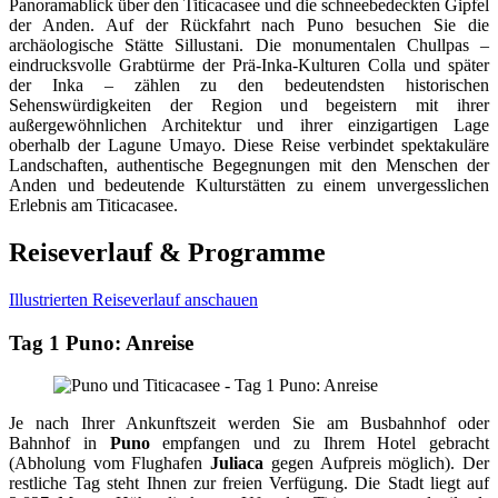
Panoramablick über den Titicacasee und die schneebedeckten Gipfel
der Anden. Auf der Rückfahrt nach Puno besuchen Sie die
archäologische Stätte Sillustani. Die monumentalen Chullpas –
eindrucksvolle Grabtürme der Prä-Inka-Kulturen Colla und später
der Inka – zählen zu den bedeutendsten historischen
Sehenswürdigkeiten der Region und begeistern mit ihrer
außergewöhnlichen Architektur und ihrer einzigartigen Lage
oberhalb der Lagune Umayo. Diese Reise verbindet spektakuläre
Landschaften, authentische Begegnungen mit den Menschen der
Anden und bedeutende Kulturstätten zu einem unvergesslichen
Erlebnis am Titicacasee.
Reiseverlauf & Programme
Illustrierten Reiseverlauf anschauen
Tag 1 Puno: Anreise
Je nach Ihrer Ankunftszeit werden Sie am Busbahnhof oder
Bahnhof in
Puno
empfangen und zu Ihrem Hotel gebracht
(Abholung vom Flughafen
Juliaca
gegen Aufpreis möglich). Der
restliche Tag steht Ihnen zur freien Verfügung. Die Stadt liegt auf