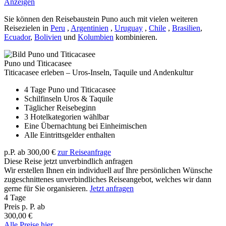
Anzeigen
Sie können den Reisebaustein Puno auch mit vielen weiteren
Reisezielen in
Peru
,
Argentinien
,
Uruguay
,
Chile
,
Brasilien
,
Ecuador
,
Bolivien
und
Kolumbien
kombinieren.
Puno und Titicacasee
Titicacasee erleben – Uros-Inseln, Taquile und Andenkultur
4 Tage Puno und Titicacasee
Schilfinseln Uros & Taquile
Täglicher Reisebeginn
3 Hotelkategorien wählbar
Eine Übernachtung bei Einheimischen
Alle Eintrittsgelder enthalten
p.P. ab
300,00 €
zur Reiseanfrage
Diese Reise jetzt unverbindlich anfragen
Wir erstellen Ihnen ein individuell auf Ihre persönlichen Wünsche
zugeschnittenes unverbindliches Reiseangebot, welches wir dann
gerne für Sie organisieren.
Jetzt anfragen
4 Tage
Preis p. P. ab
300,00 €
Alle Preise hier