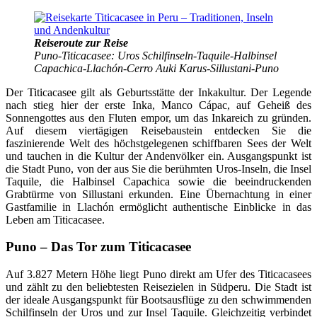
Reiseroute zur Reise
Puno-Titicacasee: Uros Schilfinseln-Taquile-Halbinsel
Capachica-Llachón-Cerro Auki Karus-Sillustani-Puno
Der Titicacasee gilt als Geburtsstätte der Inkakultur. Der Legende
nach stieg hier der erste Inka, Manco Cápac, auf Geheiß des
Sonnengottes aus den Fluten empor, um das Inkareich zu gründen.
Auf diesem viertägigen Reisebaustein entdecken Sie die
faszinierende Welt des höchstgelegenen schiffbaren Sees der Welt
und tauchen in die Kultur der Andenvölker ein. Ausgangspunkt ist
die Stadt Puno, von der aus Sie die berühmten Uros-Inseln, die Insel
Taquile, die Halbinsel Capachica sowie die beeindruckenden
Grabtürme von Sillustani erkunden. Eine Übernachtung in einer
Gastfamilie in Llachón ermöglicht authentische Einblicke in das
Leben am Titicacasee.
Puno – Das Tor zum Titicacasee
Auf 3.827 Metern Höhe liegt Puno direkt am Ufer des Titicacasees
und zählt zu den beliebtesten Reisezielen in Südperu. Die Stadt ist
der ideale Ausgangspunkt für Bootsausflüge zu den schwimmenden
Schilfinseln der Uros und zur Insel Taquile. Gleichzeitig verbindet