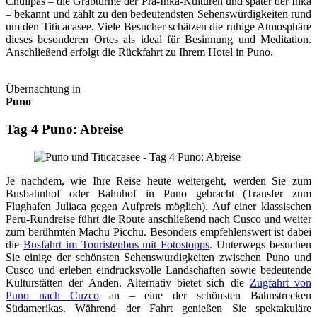
Chullpas – die Grabtürme der Prä-Inka-Kulturen und später der Inka
– bekannt und zählt zu den bedeutendsten Sehenswürdigkeiten rund
um den Titicacasee. Viele Besucher schätzen die ruhige Atmosphäre
dieses besonderen Ortes als ideal für Besinnung und Meditation.
Anschließend erfolgt die Rückfahrt zu Ihrem Hotel in Puno.
Übernachtung in
Puno
Tag 4 Puno: Abreise
Je nachdem, wie Ihre Reise heute weitergeht, werden Sie zum
Busbahnhof oder Bahnhof in Puno gebracht (Transfer zum
Flughafen Juliaca gegen Aufpreis möglich). Auf einer klassischen
Peru-Rundreise führt die Route anschließend nach Cusco und weiter
zum berühmten Machu Picchu. Besonders empfehlenswert ist dabei
die
Busfahrt im Touristenbus mit Fotostopps
. Unterwegs besuchen
Sie einige der schönsten Sehenswürdigkeiten zwischen Puno und
Cusco und erleben eindrucksvolle Landschaften sowie bedeutende
Kulturstätten der Anden. Alternativ bietet sich die
Zugfahrt von
Puno nach Cuzco
an – eine der schönsten Bahnstrecken
Südamerikas. Während der Fahrt genießen Sie spektakuläre