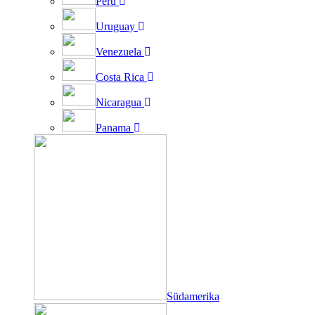
Peru
Uruguay
Venezuela
Costa Rica
Nicaragua
Panama
Südamerika