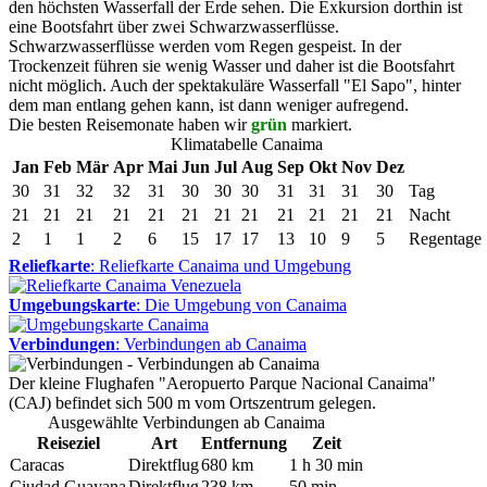
den höchsten Wasserfall der Erde sehen. Die Exkursion dorthin ist
eine Bootsfahrt über zwei Schwarzwasserflüsse.
Schwarzwasserflüsse werden vom Regen gespeist. In der
Trockenzeit führen sie wenig Wasser und daher ist die Bootsfahrt
nicht möglich. Auch der spektakuläre Wasserfall "El Sapo", hinter
dem man entlang gehen kann, ist dann weniger aufregend.
Die besten Reisemonate haben wir
grün
markiert.
Klimatabelle Canaima
Jan
Feb
Mär
Apr
Mai
Jun
Jul
Aug
Sep
Okt
Nov
Dez
30
31
32
32
31
30
30
30
31
31
31
30
Tag
21
21
21
21
21
21
21
21
21
21
21
21
Nacht
2
1
1
2
6
15
17
17
13
10
9
5
Regentage
Reliefkarte
: Reliefkarte Canaima und Umgebung
Umgebungskarte
: Die Umgebung von Canaima
Verbindungen
: Verbindungen ab Canaima
Der kleine Flughafen "Aeropuerto Parque Nacional Canaima"
(CAJ) befindet sich 500 m vom Ortszentrum gelegen.
Ausgewählte Verbindungen ab Canaima
Reiseziel
Art
Entfernung
Zeit
Caracas
Direktflug
680 km
1 h 30 min
Ciudad Guayana
Direktflug
238 km
50 min