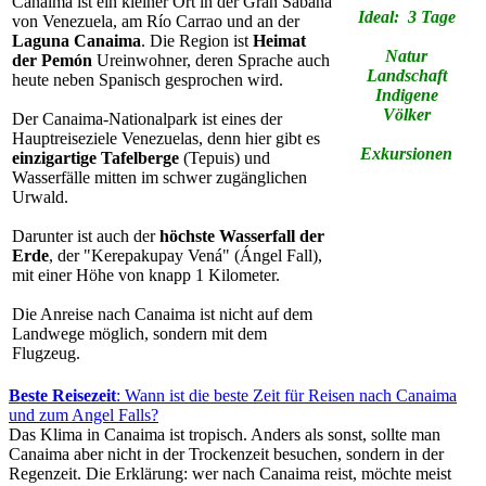
Canaima ist ein kleiner Ort in der Gran Sabana
Ideal: 3 Tage
von Venezuela, am Río Carrao und an der
Laguna Canaima
. Die Region ist
Heimat
Natur
der Pemón
Ureinwohner, deren Sprache auch
Landschaft
heute neben Spanisch gesprochen wird.
Indigene
Völker
Der Canaima-Nationalpark ist eines der
Hauptreiseziele Venezuelas, denn hier gibt es
Exkursionen
einzigartige Tafelberge
(Tepuis) und
Wasserfälle mitten im schwer zugänglichen
Urwald.
Darunter ist auch der
höchste Wasserfall der
Erde
, der "Kerepakupay Vená" (Ángel Fall),
mit einer Höhe von knapp 1 Kilometer.
Die Anreise nach Canaima ist nicht auf dem
Landwege möglich, sondern mit dem
Flugzeug.
Beste Reisezeit
: Wann ist die beste Zeit für Reisen nach Canaima
und zum Angel Falls?
Das Klima in Canaima ist tropisch. Anders als sonst, sollte man
Canaima aber nicht in der Trockenzeit besuchen, sondern in der
Regenzeit. Die Erklärung: wer nach Canaima reist, möchte meist