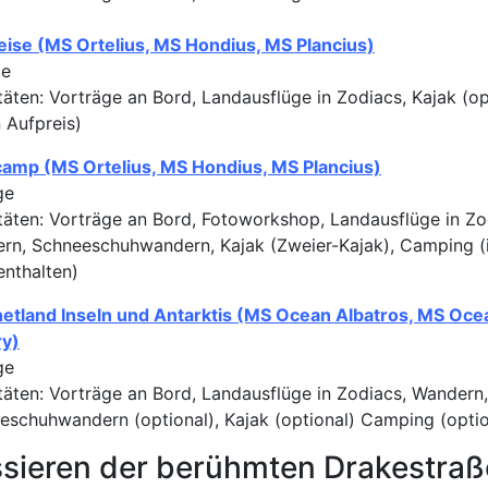
eise (MS Ortelius, MS Hondius, MS Plancius)
ge
täten: Vorträge an Bord, Landausflüge in Zodiacs, Kajak (op
 Aufpreis)
amp (MS Ortelius, MS Hondius, MS Plancius)
ge
itäten: Vorträge an Bord, Fotoworkshop, Landausflüge in Zo
rn, Schneeschuhwandern, Kajak (Zweier-Kajak), Camping (
enthalten)
etland Inseln und Antarktis (MS Ocean Albatros, MS Oce
ry)
ge
itäten: Vorträge an Bord, Landausflüge in Zodiacs, Wandern,
eschuhwandern (optional), Kajak (optional) Camping (optio
sieren der berühmten Drakestraß