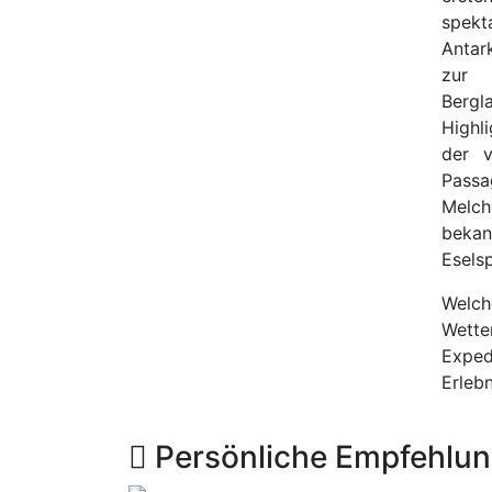
spekt
Antar
zur 
Bergl
Highl
der 
Pass
Melch
beka
Eselsp
Welch
Wette
Exped
Erlebn
Persönliche Empfehlu