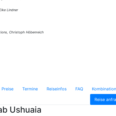
lke Lindner
tions, Christoph Höbenreich
Preise
Termine
Reiseinfos
FAQ
Kombinatio
Reise anfr
 ab Ushuaia