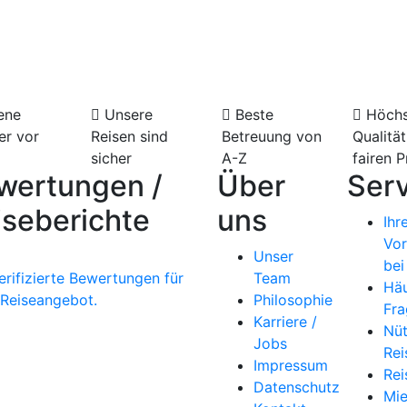
dene Schiffe & Termine verfügbar
ene
Unsere
Beste
Höchs
er vor
Reisen sind
Betreuung von
Qualität
sicher
A-Z
fairen P
wertungen /
Über
Serv
iseberichte
uns
Ihr
Vor
Unser
bei
erifizierte Bewertungen für
Team
Häu
 Reiseangebot.
Philosophie
Fra
Karriere /
Nüt
Jobs
Rei
Impressum
Rei
Datenschutz
Mi