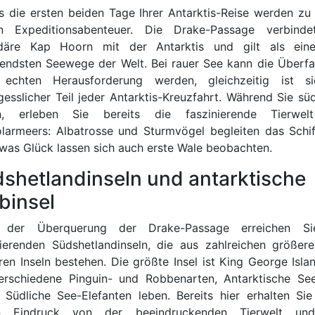
ts die ersten beiden Tage Ihrer Antarktis-Reise werden zu
n Expeditionsabenteuer. Die Drake-Passage verbind
däre Kap Hoorn mit der Antarktis und gilt als ein
endsten Seewege der Welt. Bei rauer See kann die Überfa
 echten Herausforderung werden, gleichzeitig ist s
gesslicher Teil jeder Antarktis-Kreuzfahrt. Während Sie sü
en, erleben Sie bereits die faszinierende Tierwel
larmeers: Albatrosse und Sturmvögel begleiten das Schif
twas Glück lassen sich auch erste Wale beobachten.
shetlandinseln und antarktische
binsel
 der Überquerung der Drake-Passage erreichen Si
nierenden Südshetlandinseln, die aus zahlreichen größer
ren Inseln bestehen. Die größte Insel ist King George Isla
erschiedene Pinguin- und Robbenarten, Antarktische Se
 Südliche See-Elefanten leben. Bereits hier erhalten Sie
en Eindruck von der beeindruckenden Tierwelt un