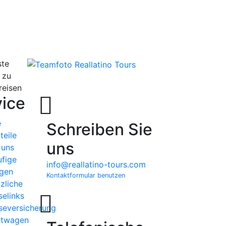
te
 zu
reisen
ice
e
Schreiben Sie
teile
uns
 uns
fige
info@reallatino-tours.com
gen
Kontaktformular benutzen
zliche
selinks
seversicherung
etwagen