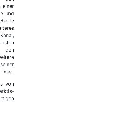
 einer
ße und
herte
iteres
Kanal,
nsten
n den
eitere
einer
-Insel.
ts von
rktis-
rtigen