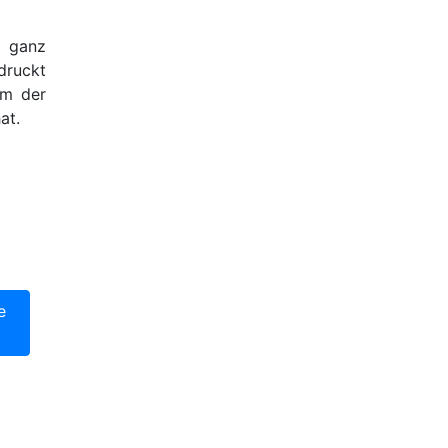
t ganz
druckt
am der
at.
00 €
e