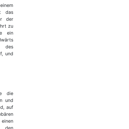
 einem
et das
er der
hrt zu
ie ein
dwärts
t des
f, und
e die
en und
nd, auf
ebären
 einen
d den