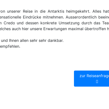
n unserer Reise in die Antarktis heimgekehrt. Alles ha
ensationelle Eindrücke mitnehmen. Ausserordentlich beein
em Credo und dessen konkrete Umsetzung durch das Te
welches auch hier unsere Erwartungen maximal übertroffen h
 und Ihnen allen sehr sehr dankbar.
rempfehlen.
uzfahrt ab Ushuaia
p.P. ab
4.990,
arktis Exedition 10-13 Tage
zur Reiseanfrag
ge Expeditionskreuzfahrt in die
ia (Argentinien) über die Drake-
e & Zodiac-Ausfahrten
flegung an Bord