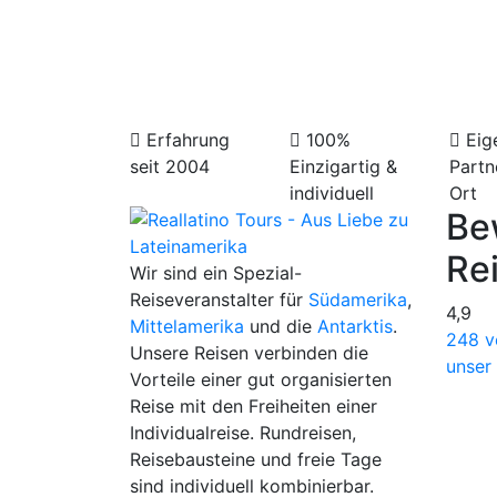
verschie
Erfahrung
100%
Eig
seit 2004
Einzigartig &
Partn
individuell
Ort
Be
Re
Wir sind ein Spezial-
Reiseveranstalter für
Südamerika
,
4,9
Mittelamerika
und die
Antarktis
.
248 v
Unsere Reisen verbinden die
unser
Vorteile einer gut organisierten
Reise mit den Freiheiten einer
Individualreise. Rundreisen,
Reisebausteine und freie Tage
sind individuell kombinierbar.