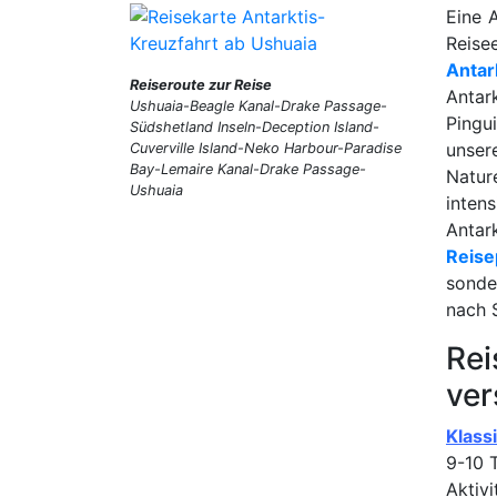
Eine 
Reise
Antar
Reiseroute zur Reise
Antar
Ushuaia-Beagle Kanal-Drake Passage-
Pingu
Südshetland Inseln-Deception Island-
unser
Cuverville Island-Neko Harbour-Paradise
Bay-Lemaire Kanal-Drake Passage-
Natur
Ushuaia
inten
Anta
Reise
sonde
nach 
Rei
ver
Klass
9-10 
Aktiv