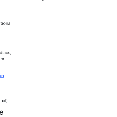
tional
diacs,
im
an
nal)
e