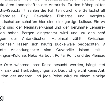
akulären Landschaften der Antarktis. Zu den Höhepunkten
ktis-Kreuzfahrt zählen die Fahrten durch die Gerlachstra
Paradise Bay. Gewaltige Eisberge und vergletsc
andschaften schaffen hier eine einzigartige Kulisse. Ein we
ight sind der Neumayer-Kanal und der berühmte Lemaire-
von hohen Bergen eingerahmt wird und zu den schö
agen der Antarktischen Halbinsel zählt. Zwische
iorinseln lassen sich häufig Buckelwale beobachten. W
nnte Anlandungsorte sind Cuverville Island mit s
inguin-Kolonie, Neko Harbour, Portal Point und die Pléneau
e Orte während Ihrer Reise besucht werden, hängt ste
r-, Eis- und Tierbedingungen ab. Dadurch gleicht keine Anta
ition der anderen und jede Reise wird zu einem einziga
is.
ng