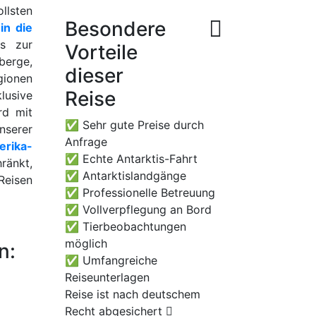
llsten
Besondere
in die
s zur
Vorteile
berge,
dieser
gionen
Reise
lusive
rd mit
✅ Sehr gute Preise durch
nserer
Anfrage
erika-
✅ Echte Antarktis-Fahrt
ränkt,
✅ Antarktislandgänge
Reisen
✅ Professionelle Betreuung
✅ Vollverpflegung an Bord
✅ Tierbeobachtungen
möglich
n:
✅ Umfangreiche
Reiseunterlagen
Reise ist nach deutschem
Recht abgesichert