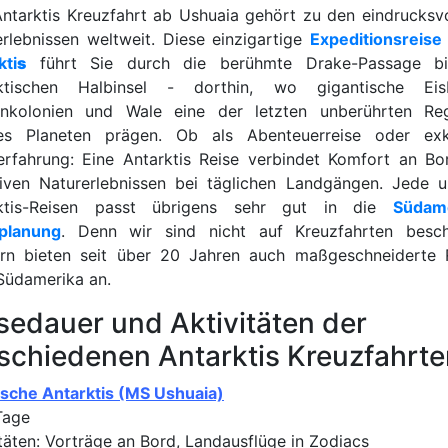
Antarktis Kreuzfahrt ab Ushuaia gehört zu den eindrucksvo
erlebnissen weltweit. Diese einzigartige
Expeditionsreise 
kti
s
führt Sie durch die berühmte Drake-Passage bi
ktischen Halbinsel - dorthin, wo gigantische Eis
inkolonien und Wale eine der letzten unberührten Re
es Planeten prägen. Ob als Abenteuerreise oder exk
erfahrung: Eine Antarktis Reise verbindet Komfort an Bo
siven Naturerlebnissen bei täglichen Landgängen. Jede u
rktis-Reisen passt übrigens sehr gut in die
Südam
planung
. Denn wir sind nicht auf Kreuzfahrten besch
rn bieten seit über 20 Jahren auch maßgeschneiderte 
Südamerika an.
sedauer und Aktivitäten der
schiedenen Antarktis Kreuzfahrte
ische Antarktis (MS Ushuaia)
Tage
itäten: Vorträge an Bord, Landausflüge in Zodiacs