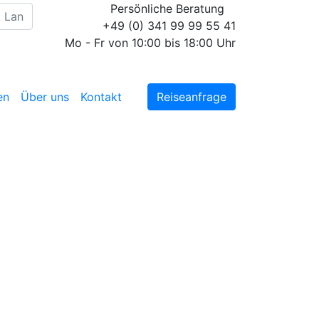
Persönliche Beratung
+49 (0) 341 99 99 55 41
Mo - Fr von 10:00 bis 18:00 Uhr
en
Über uns
Kontakt
Reiseanfrage
Diese Reise jetzt
unverbindlich anfragen
Wir erstellen Ihnen ein
individuell auf Ihre
persönlichen Wünsche
zugeschnittenes
unverbindliches