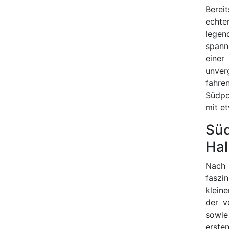
Berei
echte
legen
spann
einer
unver
fahr
Südpo
mit e
Süd
Hal
Nach
faszi
kleine
der v
sowie
erst