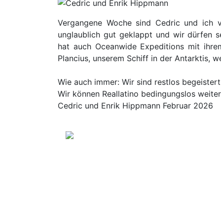
Vergangene Woche sind Cedric und ich vo
unglaublich gut geklappt und wir dürfen s
hat auch Oceanwide Expeditions mit ihr
Plancius, unserem Schiff in der Antarktis, 
Wie auch immer: Wir sind restlos begeistert
Wir können Reallatino bedingungslos weite
Cedric und Enrik Hippmann
Februar 2026
Antarktis Kre
Klassische Ant
10-13 Ta
Antarktis
ab Ushua
Passage
Landgäng
Vollverp