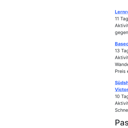
Lernr
11 Ta
Aktivi
gegen
Basec
13 Ta
Aktiv
Wande
Preis 
Südsh
Victo
10 Ta
Aktiv
Schne
Pas